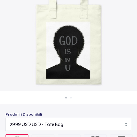
Come funziona
18,99 USD
Vendi ovunque
Classic Crew Neck T-Shirt
Vendi qualsiasi cosa
22,99 USD
Unisex Premium Pullover Hoodie
40,99 USD
Unisex Classic Crewneck Sweatshirt
32,99 USD
Heavy Tee
44,99 USD
Prodotti Disponibili
Classic Long Sleeve Tee
30,99 USD