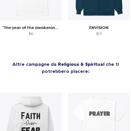
"the year of the awakening"
ENVISION
$16
$29
Altre campagne da
Religious & Spiritual
che ti
potrebbero piacere: