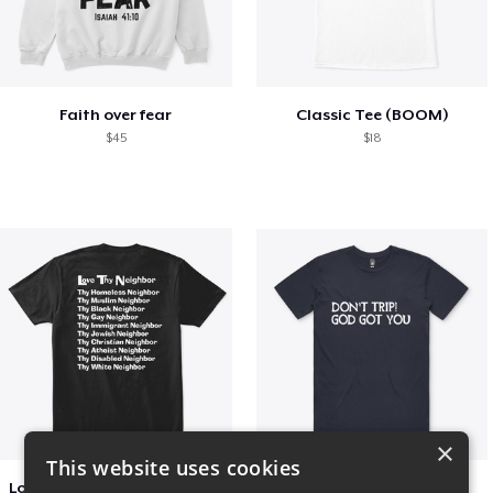
Faith over fear
Classic Tee (BOOM)
$45
$18
×
This website uses cookies
Love Thy Neighbor - Our Classic Design
Dont Trip T Shirt