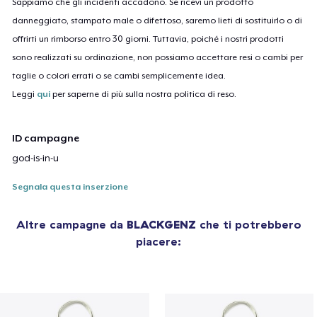
Sappiamo che gli incidenti accadono. Se ricevi un prodotto
danneggiato, stampato male o difettoso, saremo lieti di sostituirlo o di
offrirti un rimborso entro 30 giorni. Tuttavia, poiché i nostri prodotti
sono realizzati su ordinazione, non possiamo accettare resi o cambi per
taglie o colori errati o se cambi semplicemente idea.
Leggi
qui
per saperne di più sulla nostra politica di reso.
ID campagne
god-is-in-u
Segnala questa inserzione
Altre campagne da
BLACKGENZ
che ti potrebbero
piacere: