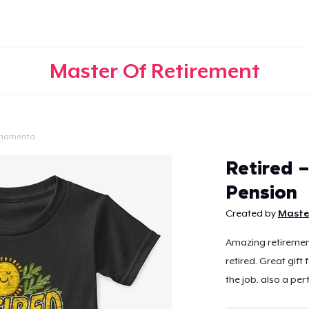
Master Of Retirement
onamento
Continua
Retired 
Pension
Created by
Maste
Amazing retiremen
retired. Great gift
the job. also a per