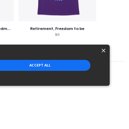
Retired and the happiest grandma ever
Retirement, Freedom to be
$18
×
ACCEPT ALL
strictly necessary cookies.