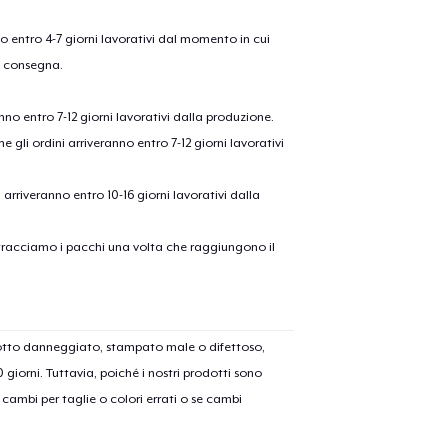
nno entro 4-7 giorni lavorativi dal momento in cui
a consegna.
anno entro 7-12 giorni lavorativi dalla produzione.
e gli ordini arriveranno entro 7-12 giorni lavorativi
ni arriveranno entro 10-16 giorni lavorativi dalla
olo aggiunto al
carrello
on tracciamo i pacchi una volta che raggiungono il
Vai al
dotto danneggiato, stampato male o difettoso,
Procedi alla Pagina di
30 giorni. Tuttavia, poiché i nostri prodotti sono
Continua a C
Pagamento
cambi per taglie o colori errati o se cambi