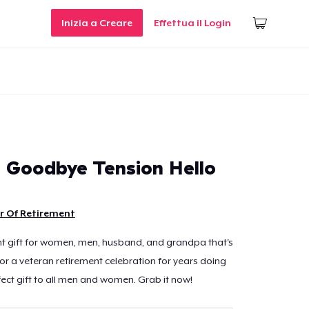
Inizia a Creare
Effettua il Login
- Goodbye Tension Hello
r Of Retirement
t gift for women, men, husband, and grandpa that's
 for a veteran retirement celebration for years doing
fect gift to all men and women. Grab it now!