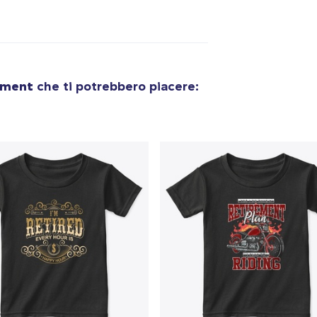
Toddler Classic Tee
15,99 USD
Unisex Classic Pullover Hoodie
38,99 USD
ement
che ti potrebbero piacere:
Classic Crew Neck T-Shirt
21,99 USD
Unisex Premium Pullover Hoodie
44,99 USD
Mug
14,99 USD
Kids Classic Pullover Hoodie
33,99 USD