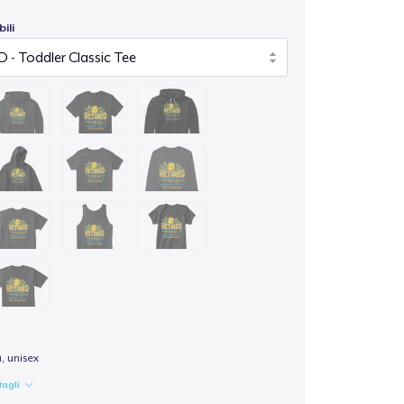
ili
a, unisex
tagli