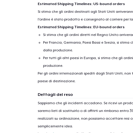
Estimated Shipping Timelines: US-bound orders
Si stima che gli ordini destinati agli Stati Uniti arrivera
l'ordine è stato prodotto e consegnato al corriere per l
Estimated Shipping Timelines: EU-bound orders
Si stima che gli ordini diretti nel Regno Unito arriver
Per Francia, Germania, Paesi Bassi e Svezia, si stima ch
dalla produzione.
Per tutti gli altri paesi in Europa, si stima che gli ordi
produzione.
1
artic
Per gli ordini internazionali spediti dagli Stati Uniti, n
paese di destinazione.
Dettagli del reso
Sappiamo che gli incidenti accadono. Se ricevi un pro
saremo lieti di sostituirlo o di offrirti un rimborso entro 
realizzati su ordinazione, non possiamo accettare resi o 
semplicemente idea.