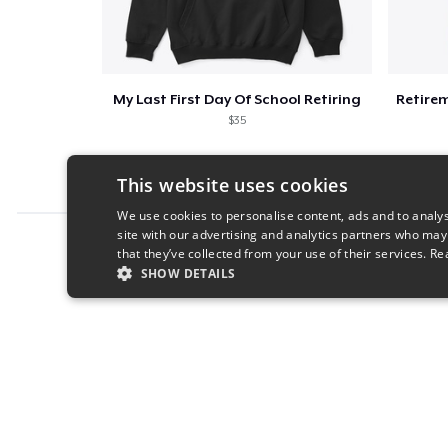
My Last First Day Of School Retiring
$35
This website uses cookies
We use cookies to personalise content, ads and to analys
site with our advertising and analytics partners who may
Report this product
that they’ve collected from your use of their services.
Re
SHOW DETAILS
STRICTLY NECESSARY
PERFORMANC
S
Strictly necessary cookies allow core website functionality s