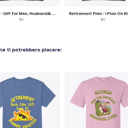
Women's Classic Tee
21,99 USD
Retired - Gift For Men, Husband& Grandpa
Retirement Plan - I Plan On R
$16
$16
Premium Long Sleeve Tee
26,99 USD
Classic Tank Top
e ti potrebbero piacere:
21,99 USD
Kids Premium Tee
18,99 USD
Premium Tank Top
22,99 USD
Baby Premium Onesie
18,99 USD