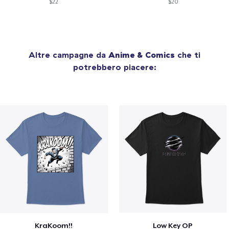
$22
$20
Altre campagne da
Anime & Comics
che ti
potrebbero piacere:
KraKoom!!
Low Key OP