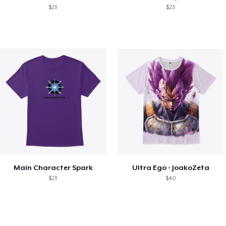
$23
$23
Main Character Spark
Ultra Ego - JoakoZeta
$23
$40