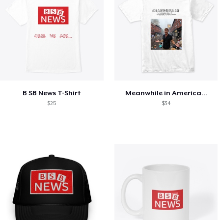
B SB News T-Shirt
Meanwhile in America...
$25
$34