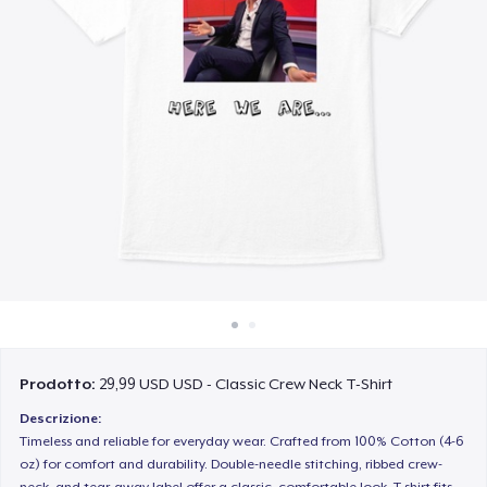
Come funziona
Vendi ovunque
Vendi qualsiasi cosa
Prodotto:
29,99 USD USD - Classic Crew Neck T-Shirt
Descrizione:
Timeless and reliable for everyday wear. Crafted from 100% Cotton (4-6
oz) for comfort and durability. Double-needle stitching, ribbed crew-
neck, and tear-away label offer a classic, comfortable look. T-shirt fits