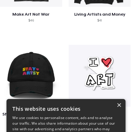
Make Art Not War
Living Artists and Money
$46
$41
×
This website uses cookies
Stay Artsy Embroidered Hat
art love
We use cookies to personalise content, ads and to analyse
$27
$7
our traffic. We also share information about your use of our
site with our advertising and analytics partners who may