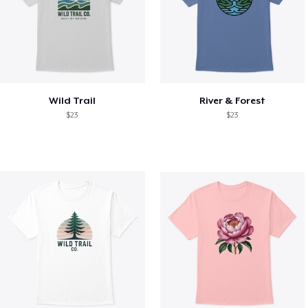
Wild Trail
River & Forest
$23
$23