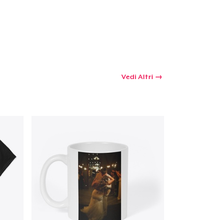
 tuo carrello
Qtà
Vedi Altri
omprare