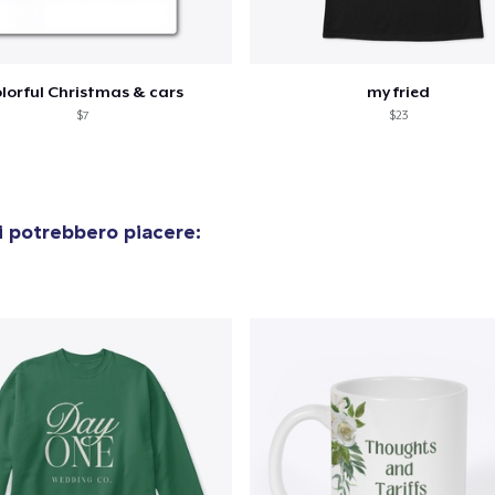
lorful Christmas & cars
my fried
$7
$23
i potrebbero piacere: