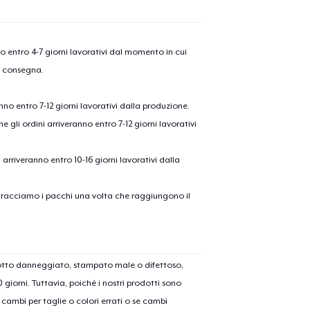
nno entro 4-7 giorni lavorativi dal momento in cui
a consegna.
anno entro 7-12 giorni lavorativi dalla produzione.
e gli ordini arriveranno entro 7-12 giorni lavorativi
ni arriveranno entro 10-16 giorni lavorativi dalla
on tracciamo i pacchi una volta che raggiungono il
dotto danneggiato, stampato male o difettoso,
30 giorni. Tuttavia, poiché i nostri prodotti sono
cambi per taglie o colori errati o se cambi