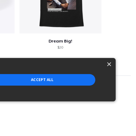
Dream Big!
$20
×
ACCEPT ALL