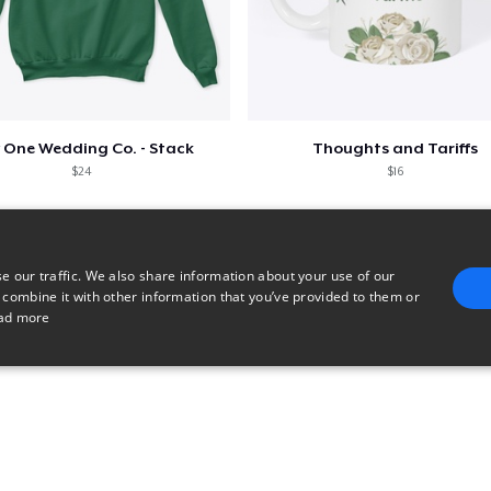
 One Wedding Co. - Stack
Thoughts and Tariffs
$24
$16
e our traffic. We also share information about your use of our
 combine it with other information that you’ve provided to them or
ad more
E
TARGETING
FUNCTIONALITY
UNCLASSIFIED
trictly necessary
Performance
Targeting
Functionality
Unclassified