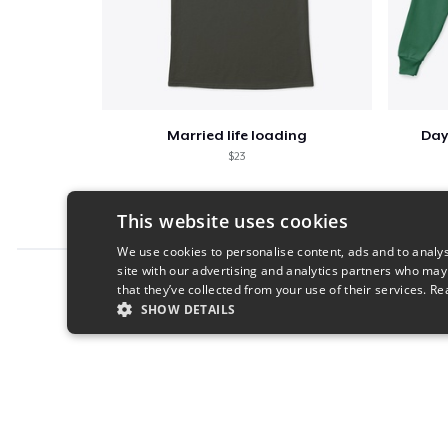
Married life loading
Day
$23
This website uses cookies
We use cookies to personalise content, ads and to analys
site with our advertising and analytics partners who may
Report this product
that they’ve collected from your use of their services.
Re
SHOW DETAILS
STRICTLY NECESSARY
PERFORMANC
S