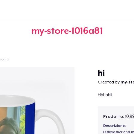
my-store-1016a81
monio
Continua
hi
Created by
my-sto
Hhhhhii
Prodotto:
10,9
Descrizione:
Dishwasher and m