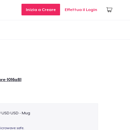
Inizia a Creare
Effettua il Login
re-1016a81
9 USD USD - Mug
icrowave safe.