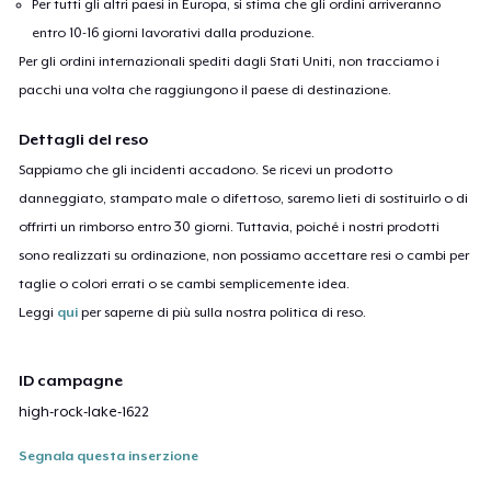
Per tutti gli altri paesi in Europa, si stima che gli ordini arriveranno
entro 10-16 giorni lavorativi dalla produzione.
Per gli ordini internazionali spediti dagli Stati Uniti, non tracciamo i
pacchi una volta che raggiungono il paese di destinazione.
Dettagli del reso
Sappiamo che gli incidenti accadono. Se ricevi un prodotto
danneggiato, stampato male o difettoso, saremo lieti di sostituirlo o di
offrirti un rimborso entro 30 giorni. Tuttavia, poiché i nostri prodotti
sono realizzati su ordinazione, non possiamo accettare resi o cambi per
taglie o colori errati o se cambi semplicemente idea.
Leggi
qui
per saperne di più sulla nostra politica di reso.
ID campagne
high-rock-lake-1622
Segnala questa inserzione