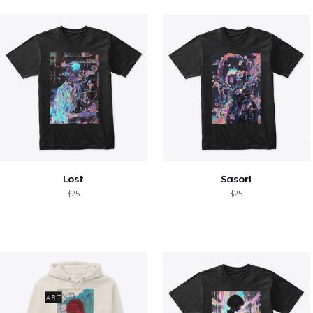
Lost
Sasori
$25
$25