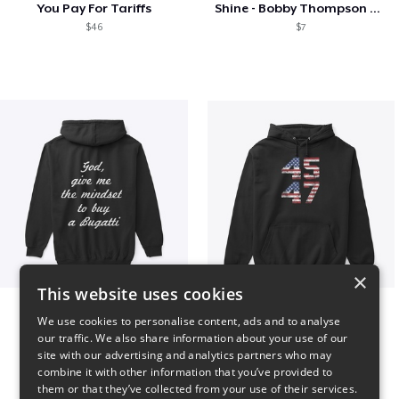
You Pay For Tariffs
Shine - Bobby Thompson Band Merch
$46
$7
×
This website uses cookies
B
Vintage 45-47 Design
We use cookies to personalise content, ads and to analyse
$51
$40
our traffic. We also share information about your use of our
site with our advertising and analytics partners who may
combine it with other information that you’ve provided to
them or that they’ve collected from your use of their services.