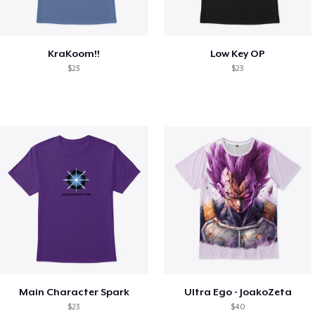
KraKoom!!
Low Key OP
$23
$23
Main Character Spark
Ultra Ego - JoakoZeta
$23
$40