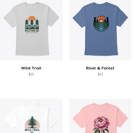
Wild Trail
River & Forest
$23
$23