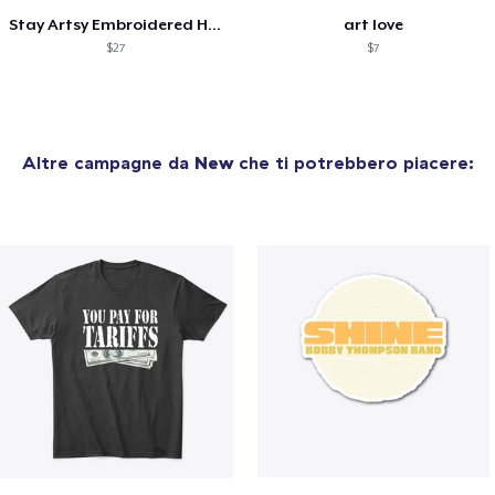
Stay Artsy Embroidered Hat
art love
$27
$7
Altre campagne da
New
che ti potrebbero piacere: