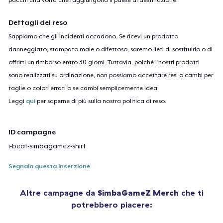
Dettagli del reso
Sappiamo che gli incidenti accadono. Se ricevi un prodotto
danneggiato, stampato male o difettoso, saremo lieti di sostituirlo o di
offrirti un rimborso entro 30 giorni. Tuttavia, poiché i nostri prodotti
sono realizzati su ordinazione, non possiamo accettare resi o cambi per
taglie o colori errati o se cambi semplicemente idea.
Leggi
qui
per saperne di più sulla nostra politica di reso.
ID campagne
i-beat-simbagamez-shirt
Segnala questa inserzione
Altre campagne da
SimbaGameZ Merch
che ti
potrebbero piacere: