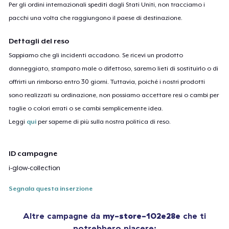
Per gli ordini internazionali spediti dagli Stati Uniti, non tracciamo i
pacchi una volta che raggiungono il paese di destinazione.
Dettagli del reso
Sappiamo che gli incidenti accadono. Se ricevi un prodotto
danneggiato, stampato male o difettoso, saremo lieti di sostituirlo o di
offrirti un rimborso entro 30 giorni. Tuttavia, poiché i nostri prodotti
sono realizzati su ordinazione, non possiamo accettare resi o cambi per
taglie o colori errati o se cambi semplicemente idea.
Leggi
qui
per saperne di più sulla nostra politica di reso.
ID campagne
i-glow-collection
Segnala questa inserzione
Altre campagne da
my-store-102e28e
che ti
potrebbero piacere: