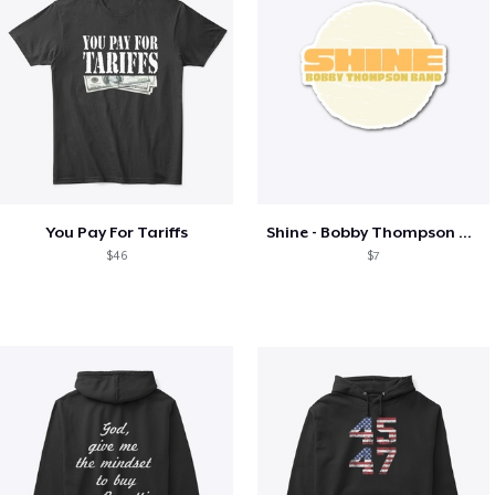
You Pay For Tariffs
Shine - Bobby Thompson Band Merch
$46
$7