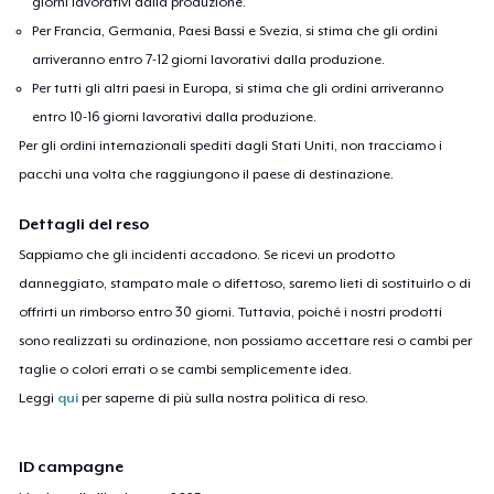
giorni lavorativi dalla produzione.
Per Francia, Germania, Paesi Bassi e Svezia, si stima che gli ordini
arriveranno entro 7-12 giorni lavorativi dalla produzione.
Per tutti gli altri paesi in Europa, si stima che gli ordini arriveranno
entro 10-16 giorni lavorativi dalla produzione.
Per gli ordini internazionali spediti dagli Stati Uniti, non tracciamo i
pacchi una volta che raggiungono il paese di destinazione.
Dettagli del reso
Sappiamo che gli incidenti accadono. Se ricevi un prodotto
danneggiato, stampato male o difettoso, saremo lieti di sostituirlo o di
offrirti un rimborso entro 30 giorni. Tuttavia, poiché i nostri prodotti
sono realizzati su ordinazione, non possiamo accettare resi o cambi per
taglie o colori errati o se cambi semplicemente idea.
Leggi
qui
per saperne di più sulla nostra politica di reso.
ID campagne