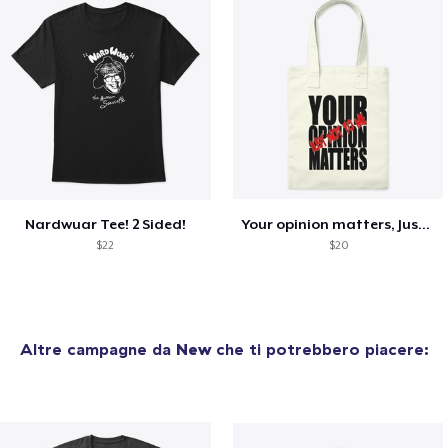
Nardwuar Tee! 2 Sided!
Your opinion matters, Just not to me!
$22
$20
Altre campagne da
New
che ti potrebbero piacere: