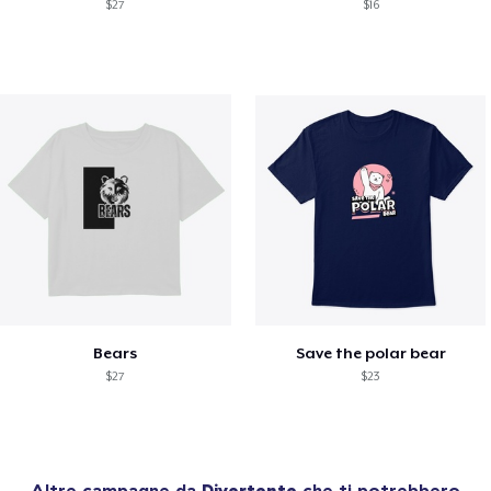
$27
$16
Bears
Save the polar bear
$27
$23
Altre campagne da
Divertente
che ti potrebbero