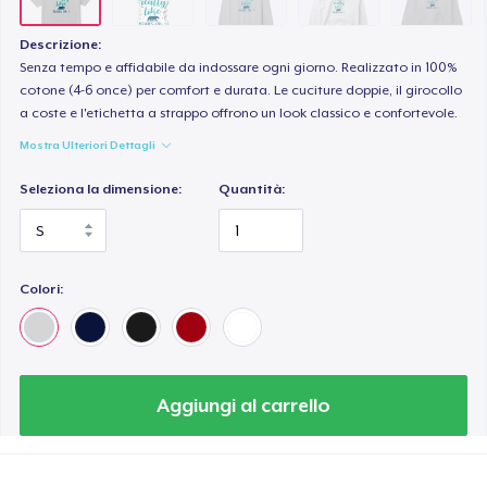
Heavy Tee
44,99 USD
Descrizione:
Senza tempo e affidabile da indossare ogni giorno. Realizzato in 100%
Tru Transfer Printed Classic Tee
cotone (4-6 once) per comfort e durata. Le cuciture doppie, il girocollo
a coste e l'etichetta a strappo offrono un look classico e confortevole.
27,99 USD
Mostra Ulteriori Dettagli
Comfort Colors 1717 | Classic Heavyweight T-Shirt
Seleziona la dimensione:
Quantità:
24,99 USD
Tru Transfer Unisex Crewneck Sweatshirt
40,99 USD
Colori:
Tru Transfer Printed Unisex Premium Hoodie
61,99 USD
Aggiungi al carrello
Classic Long Sleeve Tee
30,99 USD