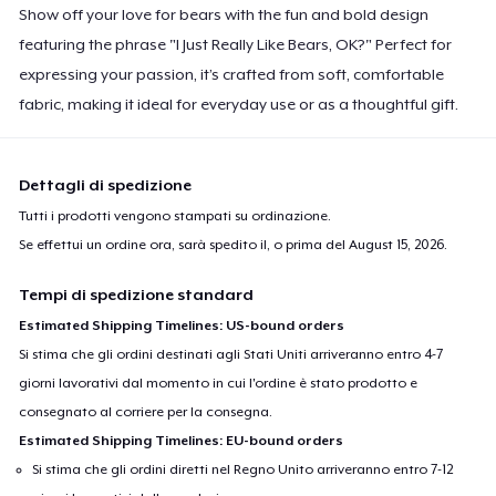
Show off your love for bears with the fun and bold design
Next Level 3600 | Premium Ring-Spun Cotton T-Shirt
24,99 USD
featuring the phrase "I Just Really Like Bears, OK?" Perfect for
expressing your passion, it’s crafted from soft, comfortable
fabric, making it ideal for everyday use or as a thoughtful gift.
Dettagli di spedizione
Tutti i prodotti vengono stampati su ordinazione.
Se effettui un ordine ora, sarà spedito il, o prima del
August 15, 2026
.
Tempi di spedizione standard
Estimated Shipping Timelines: US-bound orders
Si stima che gli ordini destinati agli Stati Uniti arriveranno entro 4-7
giorni lavorativi dal momento in cui l'ordine è stato prodotto e
consegnato al corriere per la consegna.
Estimated Shipping Timelines: EU-bound orders
Si stima che gli ordini diretti nel Regno Unito arriveranno entro 7-12