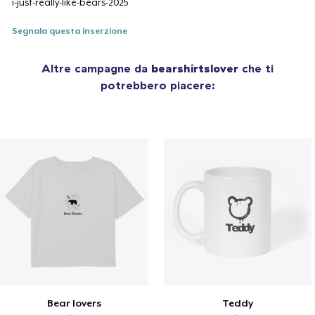
i-just-really-like-bears-2025
Segnala questa inserzione
Altre campagne da
bearshirtslover
che ti
potrebbero piacere:
Bear lovers
Teddy