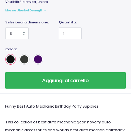
Classic Long Sleeve Tee
Vestibilità classica, unisex
30,99 USD
Mostra Ulteriori Dettagli
Seleziona la dimensione:
Quantità:
Next Level 3600 | Premium Ring-Spun Cotton T-Shirt
24,99 USD
Colori:
Aggiungi al carrello
Funny Best Auto Mechanic Birthday Party Supplies
This collection of best auto mechanic gear, novelty auto
mechanic accessories and worlds best auto mechanic birthday