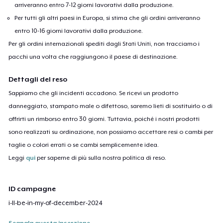
arriveranno entro 7-12 giorni lavorativi dalla produzione.
Per tutti gli altri paesi in Europa, si stima che gli ordini arriveranno
entro 10-16 giorni lavorativi dalla produzione.
Per gli ordini internazionali spediti dagli Stati Uniti, non tracciamo i
pacchi una volta che raggiungono il paese di destinazione.
Dettagli del reso
Sappiamo che gli incidenti accadono. Se ricevi un prodotto
danneggiato, stampato male o difettoso, saremo lieti di sostituirlo o di
offrirti un rimborso entro 30 giorni. Tuttavia, poiché i nostri prodotti
sono realizzati su ordinazione, non possiamo accettare resi o cambi per
taglie o colori errati o se cambi semplicemente idea.
Leggi
qui
per saperne di più sulla nostra politica di reso.
ID campagne
i-ll-be-in-my-of-december-2024