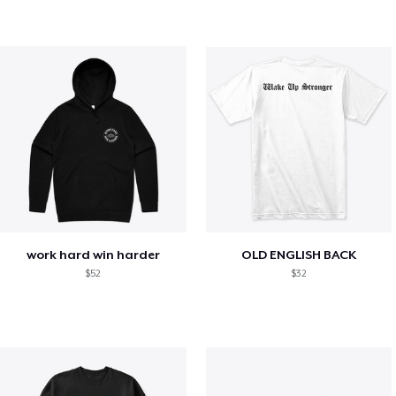
work hard win harder
OLD ENGLISH BACK
$52
$32