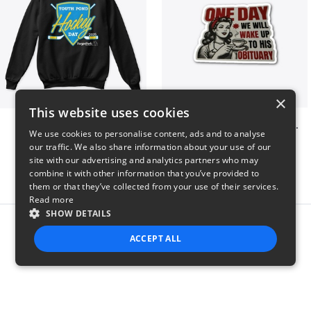
×
This website uses cookies
Youth Pond Hockey
ONE DAY WE WILL WAKE UP TO HIS OBITUARY
We use cookies to personalise content, ads and to analyse
$33
$10
our traffic. We also share information about your use of our
site with our advertising and analytics partners who may
combine it with other information that you’ve provided to
them or that they’ve collected from your use of their services.
Read more
SHOW DETAILS
Report this product
ACCEPT ALL
STRICTLY NECESSARY
PERFORMANCE
TARGETING
FUNCTIONALITY