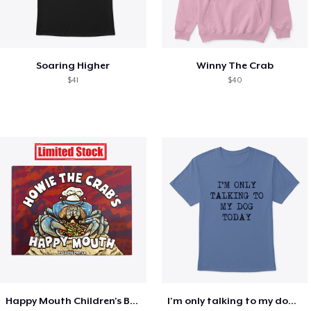
Soaring Higher
Winny The Crab
$41
$40
Happy Mouth Children's Book
I'm only talking to my dog today