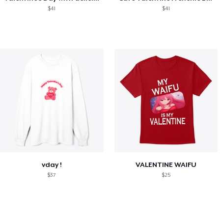
$41
$41
vday !
VALENTINE WAIFU
$37
$25