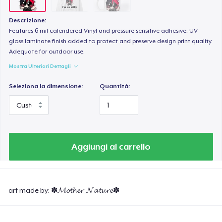
Descrizione:
Features 6 mil calendered Vinyl and pressure sensitive adhesive. UV
gloss laminate finish added to protect and preserve design print quality.
Adequate for outdoor use.
Mostra Ulteriori Dettagli
Seleziona la dimensione:
Quantità:
Aggiungi al carrello
art made by: ✽𝓜𝓸𝓽𝓱𝓮𝓻_𝓝𝓪𝓽𝓾𝓻𝓮✽