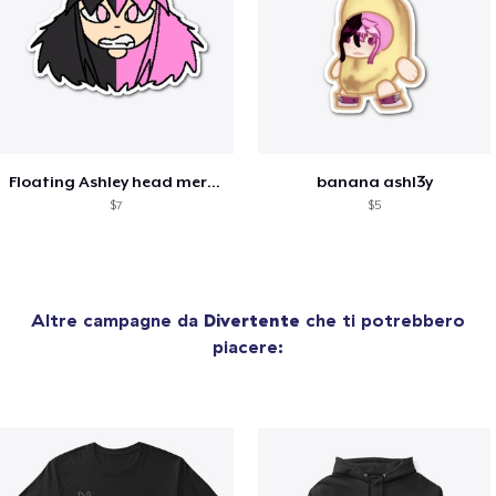
Floating Ashley head merch
banana ashl3y
$7
$5
Altre campagne da
Divertente
che ti potrebbero
piacere: