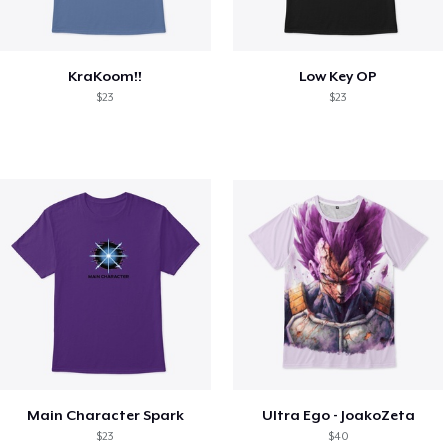
KraKoom!!
Low Key OP
$23
$23
Main Character Spark
Ultra Ego - JoakoZeta
$23
$40