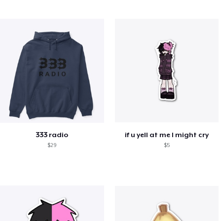
333 radio
if u yell at me I might cry
$29
$5