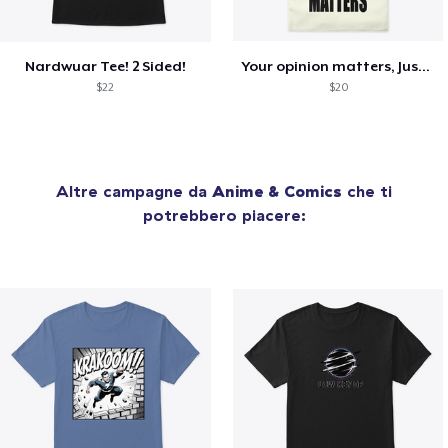
Nardwuar Tee! 2 Sided!
Your opinion matters, Just not to me!
$22
$20
Altre campagne da
Anime & Comics
che ti
potrebbero piacere: