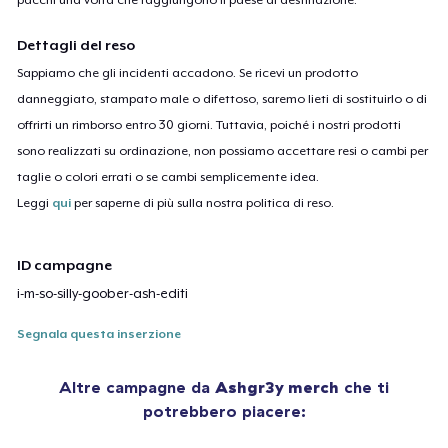
Dettagli del reso
Sappiamo che gli incidenti accadono. Se ricevi un prodotto
danneggiato, stampato male o difettoso, saremo lieti di sostituirlo o di
offrirti un rimborso entro 30 giorni. Tuttavia, poiché i nostri prodotti
sono realizzati su ordinazione, non possiamo accettare resi o cambi per
taglie o colori errati o se cambi semplicemente idea.
Leggi
qui
per saperne di più sulla nostra politica di reso.
ID campagne
i-m-so-silly-goober-ash-editi
Segnala questa inserzione
Altre campagne da
Ashgr3y merch
che ti
potrebbero piacere: