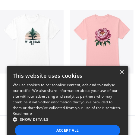
×
This website uses cookies
Wild Trail Co.
Pink Flower
We use cookies to personalise content, ads and to analyse
$23
$23
our traffic. We also share information about your use of our
site with our advertising and analytics partners who may
combine it with other information that you’ve provided to
them or that they’ve collected from your use of their services.
Read more
SHOW DETAILS
Report this product
ACCEPT ALL