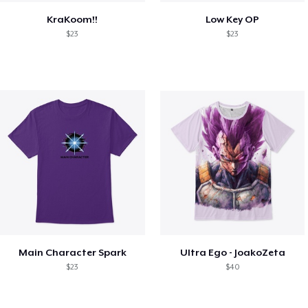
KraKoom!!
Low Key OP
$23
$23
Main Character Spark
Ultra Ego - JoakoZeta
$23
$40