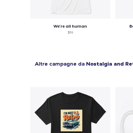
We're all human
B
$36
Altre campagne da
Nostalgia and Re