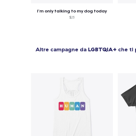
I'm only talking to my dog today
$23
Altre campagne da
LGBTQIA+
che ti 