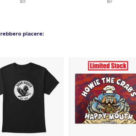
$23
$67
olo aggiunto al
carrello
Vai al
trebbero piacere:
Procedi alla Pagina di
Continua a C
Pagamento