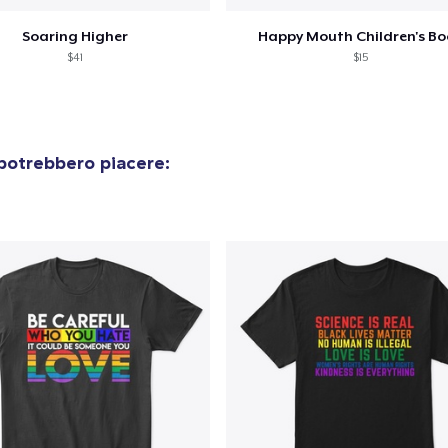
Soaring Higher
Happy Mouth Children's B
$41
$15
potrebbero piacere: