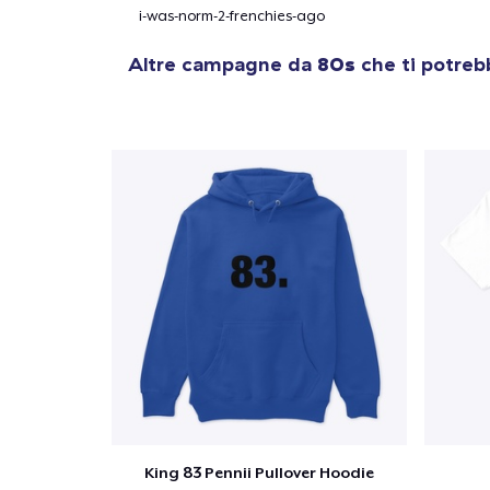
i-was-norm-2-frenchies-ago
Altre campagne da
80s
che ti potreb
King 83 Pennii Pullover Hoodie