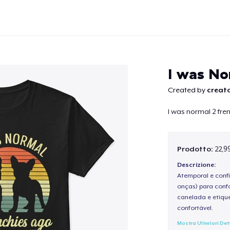
I was No
Created by
creato
I was normal 2 fre
Continua
Prodotto:
22,9
Descrizione:
Atemporal e confi
onças) para confo
canelada e etique
confortável.
Mostra Ulteriori Det