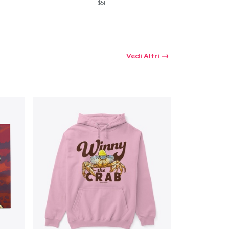
$51
 tuo carrello
Qtà
Vedi Altri
omprare