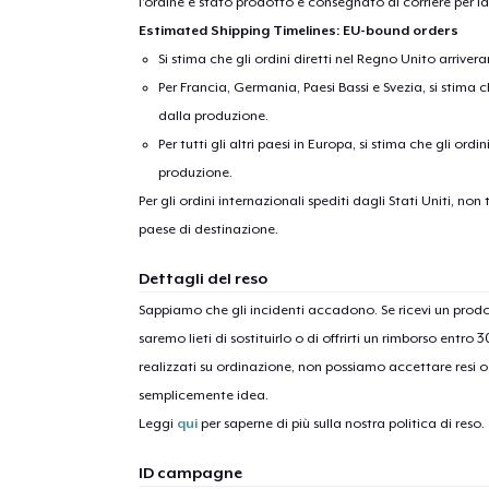
l'ordine è stato prodotto e consegnato al corriere per l
Estimated Shipping Timelines: EU-bound orders
Si stima che gli ordini diretti nel Regno Unito arriver
Per Francia, Germania, Paesi Bassi e Svezia, si stima ch
dalla produzione.
Per tutti gli altri paesi in Europa, si stima che gli ordi
produzione.
Per gli ordini internazionali spediti dagli Stati Uniti, n
paese di destinazione.
Dettagli del reso
Sappiamo che gli incidenti accadono. Se ricevi un pro
saremo lieti di sostituirlo o di offrirti un rimborso entro 
realizzati su ordinazione, non possiamo accettare resi o 
semplicemente idea.
Leggi
qui
per saperne di più sulla nostra politica di reso.
ID campagne