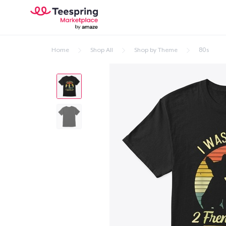
Home
Shop All
Shop by Theme
80s