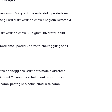
a consegna.
anno entro 7-12 giorni lavorativi dalla produzione.
e gli ordini arriveranno entro 7-12 giorni lavorativi
ni arriveranno entro 10-16 giorni lavorativi dalla
on tracciamo i pacchi una volta che raggiungono il
dotto danneggiato, stampato male o difettoso,
30 giorni. Tuttavia, poiché i nostri prodotti sono
cambi per taglie o colori errati o se cambi