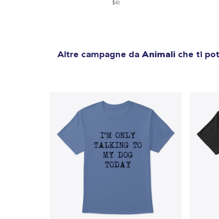
$41
1
artic
Altre campagne da
Animali
che ti po