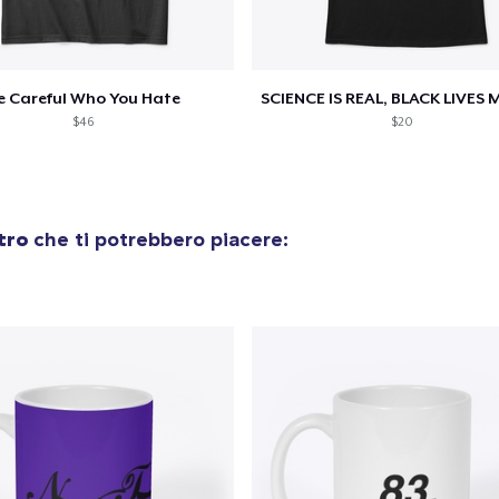
e Careful Who You Hate
$46
$20
tro
che ti potrebbero piacere: