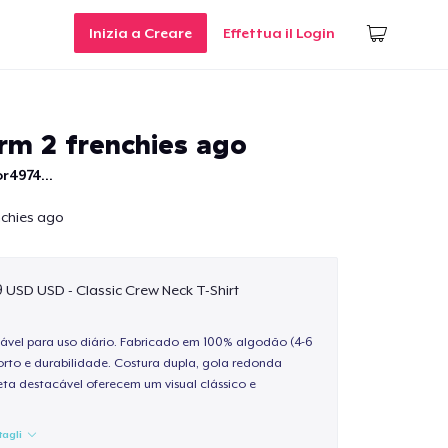
Inizia a Creare
Effettua il Login
rm 2 frenchies ago
r4974...
nchies ago
9 USD USD - Classic Crew Neck T-Shirt
ável para uso diário. Fabricado em 100% algodão (4-6
rto e durabilidade. Costura dupla, gola redonda
ta destacável oferecem um visual clássico e
tagli