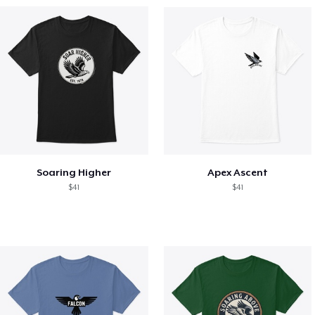
Soaring Higher
Apex Ascent
$41
$41