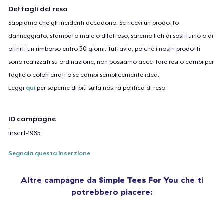
Dettagli del reso
Sappiamo che gli incidenti accadono. Se ricevi un prodotto
danneggiato, stampato male o difettoso, saremo lieti di sostituirlo o di
offrirti un rimborso entro 30 giorni. Tuttavia, poiché i nostri prodotti
sono realizzati su ordinazione, non possiamo accettare resi o cambi per
taglie o colori errati o se cambi semplicemente idea.
Leggi
qui
per saperne di più sulla nostra politica di reso.
ID campagne
insert-1985
Segnala questa inserzione
Altre campagne da
Simple Tees For You
che ti
potrebbero piacere: