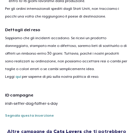
entro 10-16 giorni lavorativi dalla produzione.
Per gli ordini internazionali spediti dagli Stati Uniti, non tracciamo i
pacchi una volta che raggiungono il paese di destinazione.
Dettagli del reso
Sappiamo che gli incidenti accadono. Se ricevi un prodotto
danneggiato, stampato male o difettoso, saremo lieti di sostituirlo o di
offrirti un rimborso entro 30 giorni. Tuttavia, poiché i nostri prodotti
sono realizzati su ordinazione, non possiamo accettare resi o cambi per
taglie o colori errati o se cambi semplicemente idea.
Leggi
qui
per saperne di più sulla nostra politica di reso.
ID campagne
irish-setter-dog-father-s-day
Segnala questa inserzione
Altre campagne da
Cats Lovers
che ti potrebbero