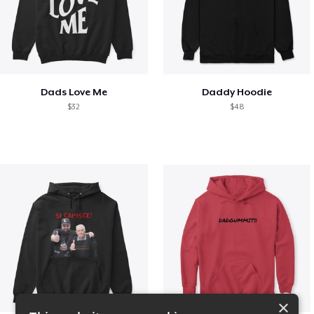
Dads Love Me
Daddy Hoodie
$32
$48
×