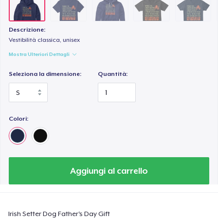
Classic Tank Top
21,99 USD
Descrizione:
Premium Tank Top
Vestibilità classica, unisex
22,99 USD
Mostra Ulteriori Dettagli
Seleziona la dimensione:
Quantità:
Next Level 3600 | Premium Ring-Spun Cotton T-Shirt
23,99 USD
Premium V-Neck Tee
Colori:
25,97 USD
Aggiungi al carrello
Irish Setter Dog Father's Day Gift