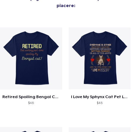
piacere:
Retired Spoiling Bengal Cat
I Love My Sphynx Cat Pet Lovers
$48
$48