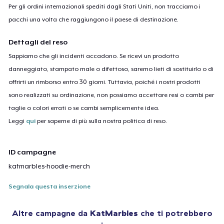
Per gli ordini internazionali spediti dagli Stati Uniti, non tracciamo i
pacchi una volta che raggiungono il paese di destinazione.
Dettagli del reso
Sappiamo che gli incidenti accadono. Se ricevi un prodotto
danneggiato, stampato male o difettoso, saremo lieti di sostituirlo o di
offrirti un rimborso entro 30 giorni. Tuttavia, poiché i nostri prodotti
sono realizzati su ordinazione, non possiamo accettare resi o cambi per
taglie o colori errati o se cambi semplicemente idea.
Leggi
qui
per saperne di più sulla nostra politica di reso.
ID campagne
katmarbles-hoodie-merch
Segnala questa inserzione
Altre campagne da
KatMarbles
che ti potrebbero