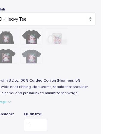
ili
t with 8.2 oz 100% Carded Cotton (Heathers 15%
 wide neck ribbing, side seams, shoulder to shoulder
le hems, and preshrunk to minimize shrinkage.
tagli
ensione:
Quantità: