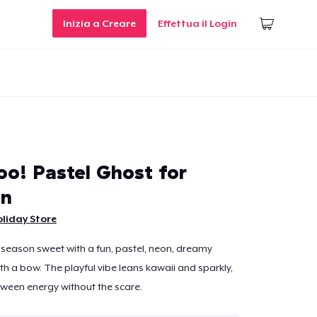
Inizia a Creare
Effettua il Login
oo! Pastel Ghost for
en
liday Store
season sweet with a fun, pastel, neon, dreamy
th a bow. The playful vibe leans kawaii and sparkly,
loween energy without the scare.