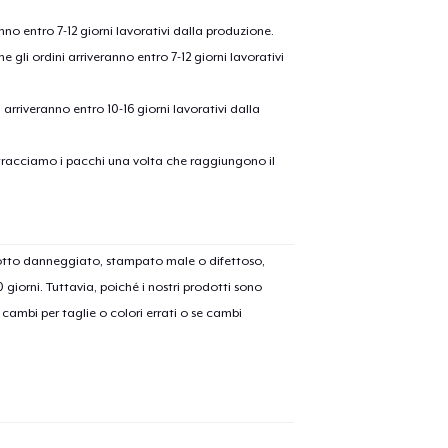
anno entro 7-12 giorni lavorativi dalla produzione.
e gli ordini arriveranno entro 7-12 giorni lavorativi
ni arriveranno entro 10-16 giorni lavorativi dalla
on tracciamo i pacchi una volta che raggiungono il
olo aggiunto al
carrello
Vai al
dotto danneggiato, stampato male o difettoso,
30 giorni. Tuttavia, poiché i nostri prodotti sono
cambi per taglie o colori errati o se cambi
Procedi alla Pagina di
Continua a C
Pagamento
Heavy Tee
31,99 USD