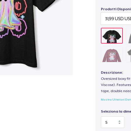
Prodotti Disponib
Descrizione:
Oversized boxy fi
Viscose). Features
tape, double need
Mostra Ulteriori Det
Seleziona la dim