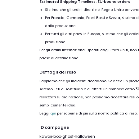
Estimated Shipping Timelines: EU-bound orders
Si stima che gli ordini diretti nel Regno Unito arriver
Per Francia, Germania, Paesi Bassi e Svezia, si stima ch
dalla produzione.
Per tutti gli altri paesi in Europa, si stima che gli ordi
produzione.
Per gli ordini internazionali spediti dagli Stati Uniti, n
paese di destinazione.
1
artic
Dettagli del reso
Sappiamo che gli incidenti accadono. Se ricevi un pro
saremo lieti di sostituirlo o di offrirti un rimborso entro 
realizzati su ordinazione, non possiamo accettare resi o 
semplicemente idea.
Leggi
qui
per saperne di più sulla nostra politica di reso.
ID campagne
kawaii-boo-ghost-halloween