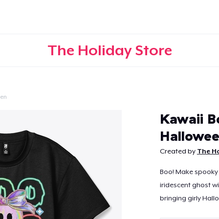
The Holiday Store
een
Continua
Kawaii B
Hallowe
Created by
The Ho
Boo! Make spooky 
iridescent ghost wi
bringing girly Hal