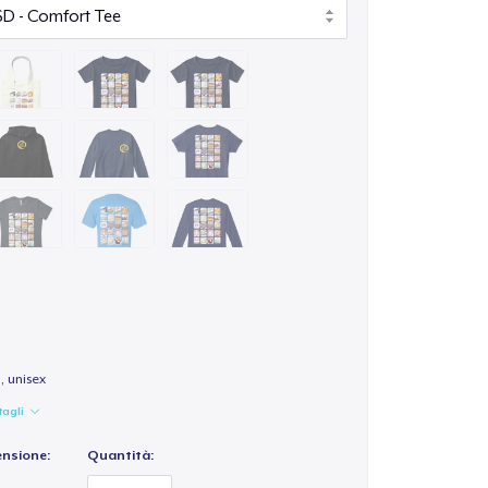
 unisex
tagli
ensione:
Quantità: