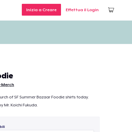
Inizia a Creare
Effettua il Login
die
-Merch
urch of SF Summer Bazaar Foodie shirts today.
 Mr. Koichi Fukuda.
ili