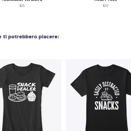
35,00 USD
$25
$20
Women's Classic Tee
25,00 USD
 ti potrebbero piacere:
Kids Premium Tee
25,00 USD
Women's Boyfriend Tee
25,00 USD
Comfort Colors 1717 | Classic Heavyweight T-Shirt
30,00 USD
Classic Long Sleeve Tee
30,00 USD
Next Level 3600 | Premium Ring-Spun Cotton T-Shirt