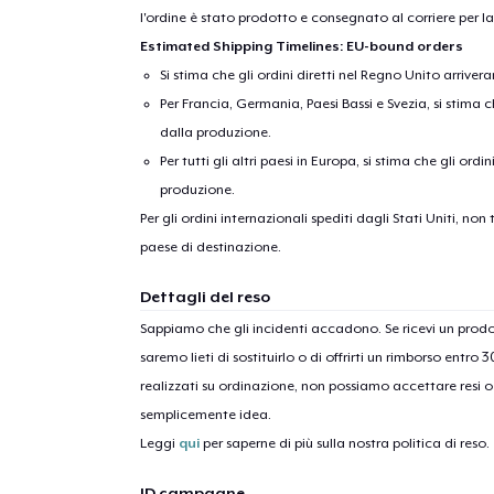
l'ordine è stato prodotto e consegnato al corriere per l
Estimated Shipping Timelines: EU-bound orders
Si stima che gli ordini diretti nel Regno Unito arriver
Per Francia, Germania, Paesi Bassi e Svezia, si stima ch
dalla produzione.
Per tutti gli altri paesi in Europa, si stima che gli ordi
produzione.
Per gli ordini internazionali spediti dagli Stati Uniti, n
1
artic
paese di destinazione.
Dettagli del reso
Sappiamo che gli incidenti accadono. Se ricevi un pro
saremo lieti di sostituirlo o di offrirti un rimborso entro 
realizzati su ordinazione, non possiamo accettare resi o 
semplicemente idea.
Leggi
qui
per saperne di più sulla nostra politica di reso.
ID campagne