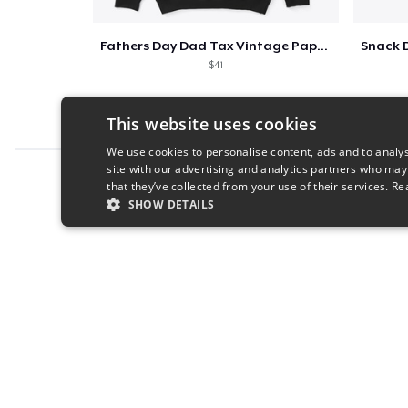
Fathers Day Dad Tax Vintage Papa T-Shirt
$41
This website uses cookies
We use cookies to personalise content, ads and to analys
site with our advertising and analytics partners who may
Report this product
that they’ve collected from your use of their services.
Re
SHOW DETAILS
STRICTLY NECESSARY
PERFORMANC
S
Strictly necessary cookies allow core website functionality s
Name
Provider
/
Domain
Expiratio
cart
.teespring.com
Session