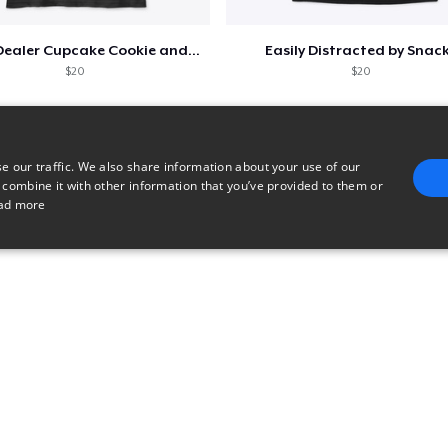
25,00 USD
Snack Dealer Cupcake Cookie and Milk
Easily Distracted by Snac
$20
$20
e our traffic. We also share information about your use of our
 combine it with other information that you’ve provided to them or
ad more
E
TARGETING
FUNCTIONALITY
UNCLASSIFIED
trictly necessary
Performance
Targeting
Functionality
Unclassified
uch as user login and account management. The website cannot be used properly without 
n
Description
Used for checkout functionality