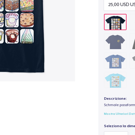
Descrizione:
Schmale passform,
Mostra Ulteriori Det
Seleziona la dim