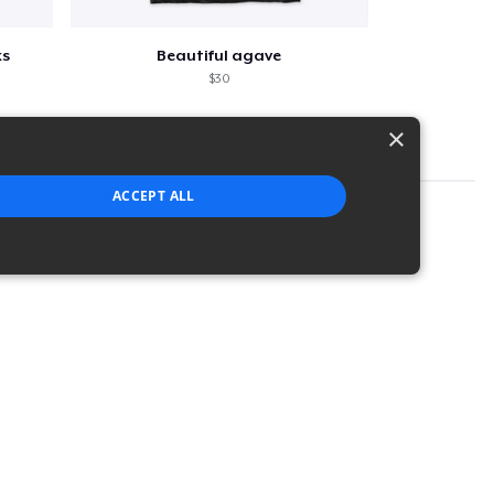
ks
Beautiful agave
$30
×
ACCEPT ALL
strictly necessary cookies.