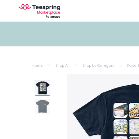
Home
Shop All
Shop by Category
Food &