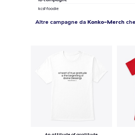
kcsf-foodie
Altre campagne da
Konko-Merch
che
An attitude of gratitude