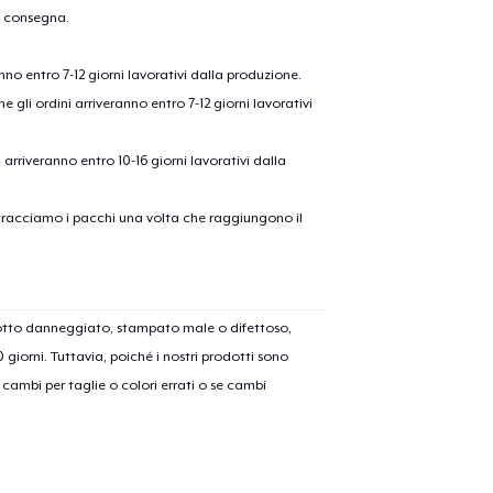
a consegna.
anno entro 7-12 giorni lavorativi dalla produzione.
e gli ordini arriveranno entro 7-12 giorni lavorativi
ni arriveranno entro 10-16 giorni lavorativi dalla
on tracciamo i pacchi una volta che raggiungono il
olo aggiunto al
carrello
Vai al
dotto danneggiato, stampato male o difettoso,
30 giorni. Tuttavia, poiché i nostri prodotti sono
Procedi alla Pagina di
cambi per taglie o colori errati o se cambi
Continua a C
Pagamento
Comfort Tee