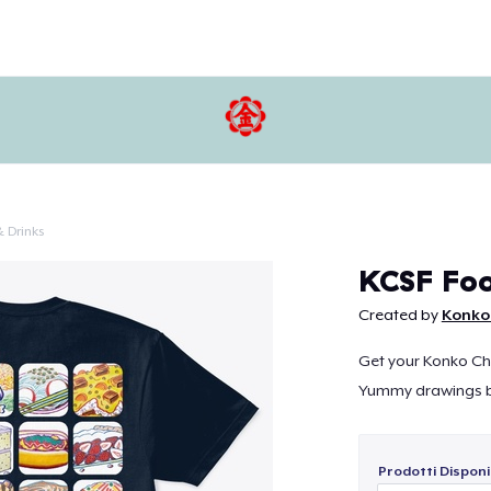
 Drinks
Continua
KCSF Foo
Created by
Konko
Get your Konko Ch
Yummy drawings by
Prodotti Disponib