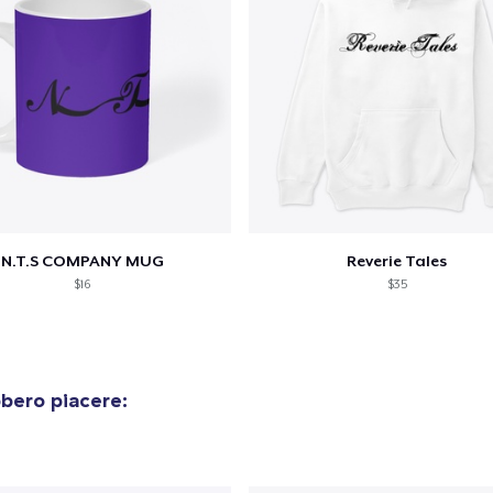
N.T.S COMPANY MUG
Reverie Tales
$16
$35
bero piacere: