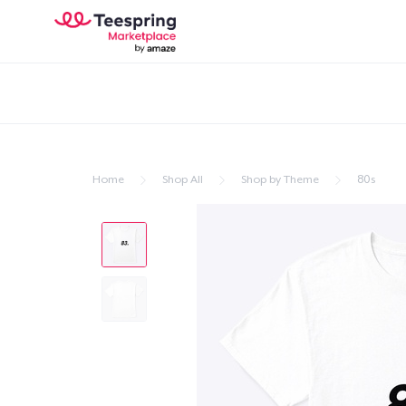
Home
Shop All
Shop by Theme
80s