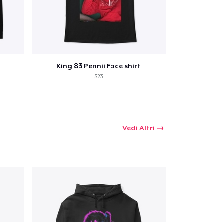
 tuo carrello
King 83 Pennii Face shirt
$23
Qtà
omprare
Vedi Altri