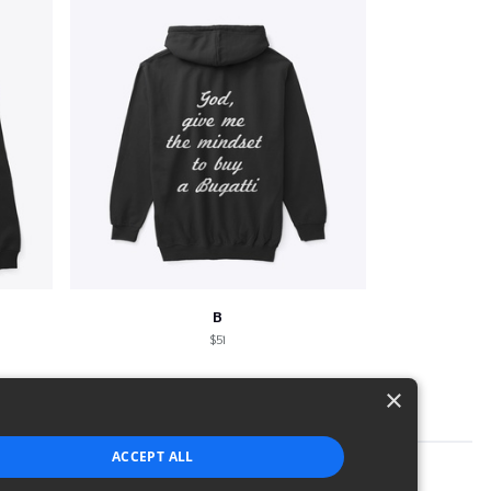
B
$51
×
ACCEPT ALL