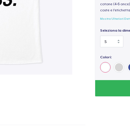
cotone (4-6 once) 
coste e l'etichett
Mostra Ulteriori Det
Seleziona la dim
Colori: