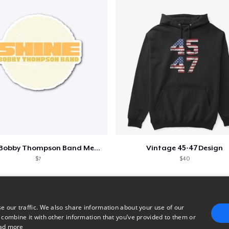
Shine - Bobby Thompson Band Merch
Vintage 45-47 Design
$7
$40
e our traffic. We also share information about your use of our
 combine it with other information that you’ve provided to them or
ad more