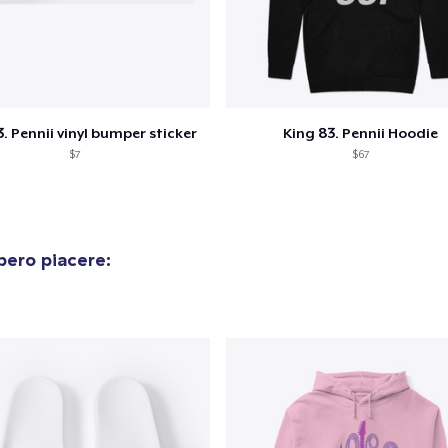
olo aggiunto al
carrello
Vai al
. Pennii vinyl bumper sticker
King 83. Pennii Hoodie
$7
$67
Procedi alla Pagina di
Continua a C
bero piacere:
Pagamento