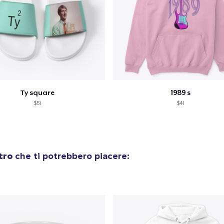
Ty square
1989 s
$51
$41
tro
che ti potrebbero piacere: