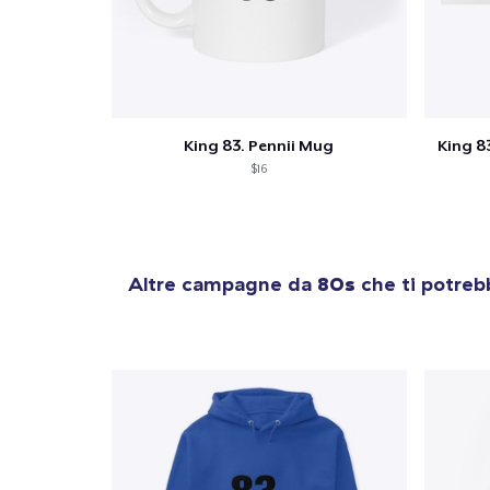
1
artic
King 83. Pennii Mug
King 83
$16
Altre campagne da
80s
che ti potreb