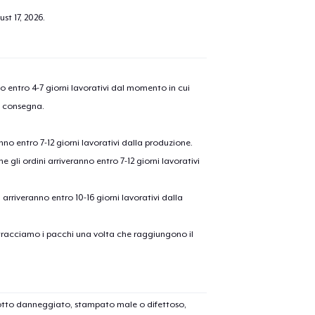
st 17, 2026
.
nno entro 4-7 giorni lavorativi dal momento in cui
a consegna.
anno entro 7-12 giorni lavorativi dalla produzione.
e gli ordini arriveranno entro 7-12 giorni lavorativi
ni arriveranno entro 10-16 giorni lavorativi dalla
on tracciamo i pacchi una volta che raggiungono il
dotto danneggiato, stampato male o difettoso,