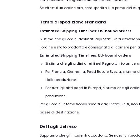
Se effettui un ordine ora, sarà spedito il, o prima del
Augu
Tempi di spedizione standard
Estimated Shipping Timelines: US-bound orders
Si stima che gli ordini destinati agli Stati Uniti arrivera
l'ordine è stato prodotto e consegnato al corriere per l
Estimated Shipping Timelines: EU-bound orders
Si stima che gli ordini diretti nel Regno Unito arriver
Per Francia, Germania, Paesi Bassi e Svezia, si stima ch
dalla produzione.
Per tutti gli altri paesi in Europa, si stima che gli ordi
produzione.
Per gli ordini internazionali spediti dagli Stati Uniti, n
paese di destinazione.
Dettagli del reso
Sappiamo che gli incidenti accadono. Se ricevi un pro