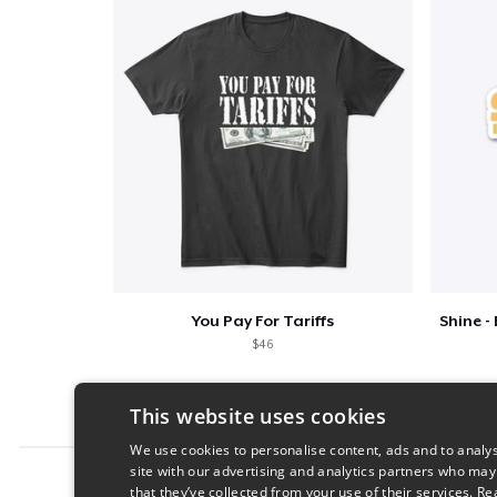
You Pay For Tariffs
$46
This website uses cookies
We use cookies to personalise content, ads and to analys
site with our advertising and analytics partners who may
Report this product
that they’ve collected from your use of their services.
Re