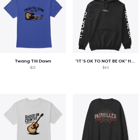
Twang Till Dawn
"IT'S OK TO NOT BE OK" Hoodie (BP LOGO)
$23
$40