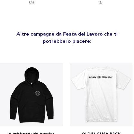
$25
$7
Altre campagne da
Festa del Lavoro
che ti
potrebbero piacere:
work hard win harder
OLD ENGLISH BACK