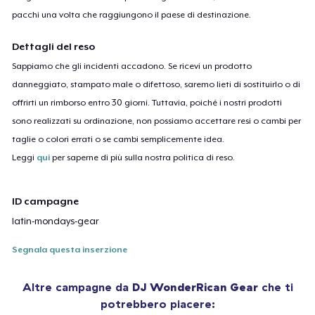
pacchi una volta che raggiungono il paese di destinazione.
Dettagli del reso
Sappiamo che gli incidenti accadono. Se ricevi un prodotto
danneggiato, stampato male o difettoso, saremo lieti di sostituirlo o di
offrirti un rimborso entro 30 giorni. Tuttavia, poiché i nostri prodotti
sono realizzati su ordinazione, non possiamo accettare resi o cambi per
taglie o colori errati o se cambi semplicemente idea.
Leggi
qui
per saperne di più sulla nostra politica di reso.
ID campagne
latin-mondays-gear
Segnala questa inserzione
Altre campagne da
DJ WonderRican Gear
che ti
potrebbero piacere: