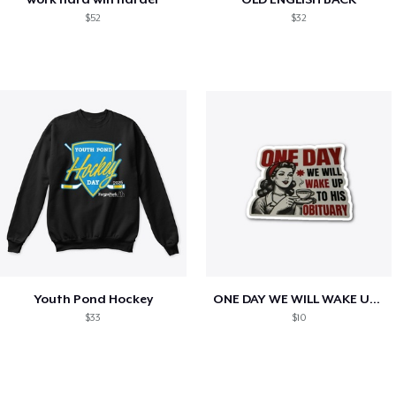
$52
$32
Youth Pond Hockey
ONE DAY WE WILL WAKE UP TO HIS OBITUARY
$33
$10