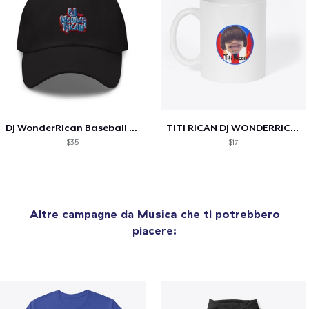
DJ WonderRican Baseball Cap
TITI RICAN DJ WONDERRICAN COFFEE MUG
$35
$17
Altre campagne da
Musica
che ti potrebbero
piacere: