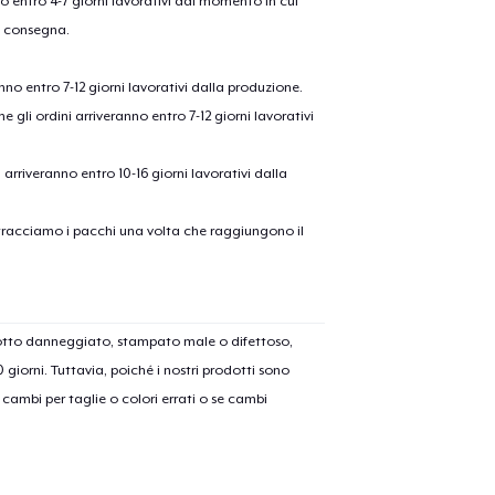
nno entro 4-7 giorni lavorativi dal momento in cui
a consegna.
anno entro 7-12 giorni lavorativi dalla produzione.
e gli ordini arriveranno entro 7-12 giorni lavorativi
ni arriveranno entro 10-16 giorni lavorativi dalla
on tracciamo i pacchi una volta che raggiungono il
olo aggiunto al
carrello
Vai al
dotto danneggiato, stampato male o difettoso,
30 giorni. Tuttavia, poiché i nostri prodotti sono
Procedi alla Pagina di
cambi per taglie o colori errati o se cambi
Continua a C
Pagamento
Tru Transfer Printed Classic Long Sleeve Tee