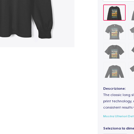
Descrizione:
The classic long 
print technology, d
consistent results
Mostra Ulteriori Det
Seleziona la dim