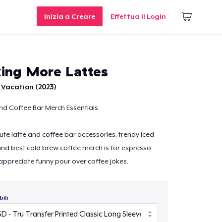
Inizia a Creare
Effettua il Login
king More Lattes
 Vacation (2023)
nd Coffee Bar Merch Essentials
cute latte and coffee bar accessories, trendy iced
and best cold brew coffee merch is for espresso
appreciate funny pour over coffee jokes.
ili