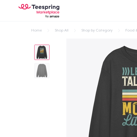
Home
Shop All
Shop by Category
Food &