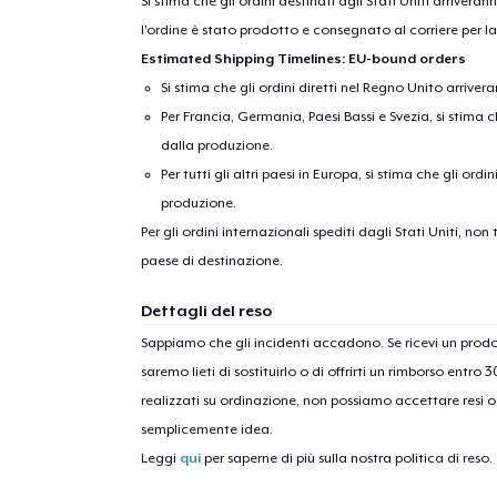
Si stima che gli ordini destinati agli Stati Uniti arrivera
l'ordine è stato prodotto e consegnato al corriere per l
Estimated Shipping Timelines: EU-bound orders
Si stima che gli ordini diretti nel Regno Unito arriver
Per Francia, Germania, Paesi Bassi e Svezia, si stima ch
dalla produzione.
Per tutti gli altri paesi in Europa, si stima che gli ordi
produzione.
Per gli ordini internazionali spediti dagli Stati Uniti, n
1
artic
paese di destinazione.
Dettagli del reso
Sappiamo che gli incidenti accadono. Se ricevi un pro
saremo lieti di sostituirlo o di offrirti un rimborso entro 
realizzati su ordinazione, non possiamo accettare resi o 
semplicemente idea.
Leggi
qui
per saperne di più sulla nostra politica di reso.