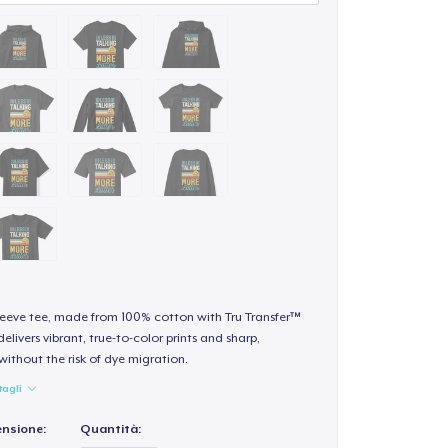
sleeve tee, made from 100% cotton with Tru Transfer™
elivers vibrant, true-to-color prints and sharp,
 without the risk of dye migration.
tagli
ensione:
Quantità: