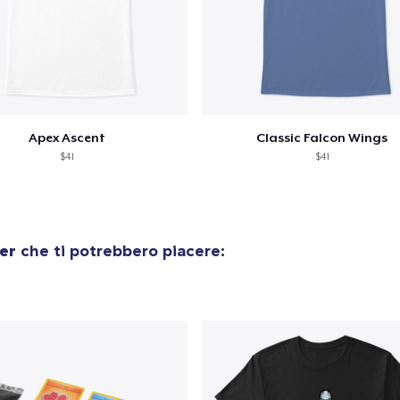
Apex Ascent
Classic Falcon Wings
$41
$41
er
che ti potrebbero piacere: