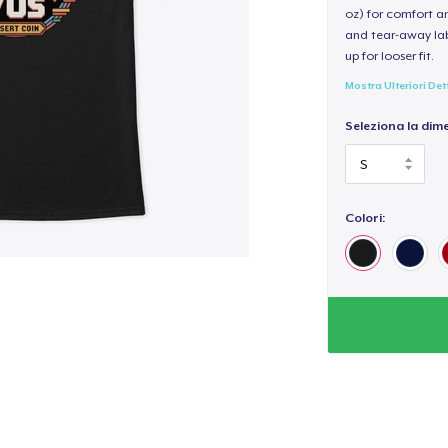
oz) for comfort an
and tear-away label
up for looser fit.
Mostra Ulteriori Det
Seleziona la dim
Colori: