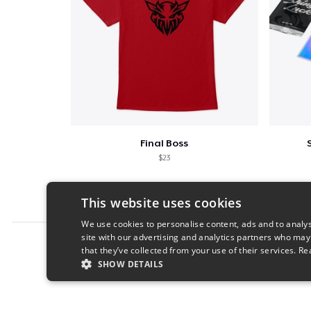
Final Boss
$23
This website uses cookies
We use cookies to personalise content, ads and to analys
site with our advertising and analytics partners who may
Report this product
that they’ve collected from your use of their services.
Re
SHOW DETAILS
STRICTLY NECESSARY
PERFORMANC