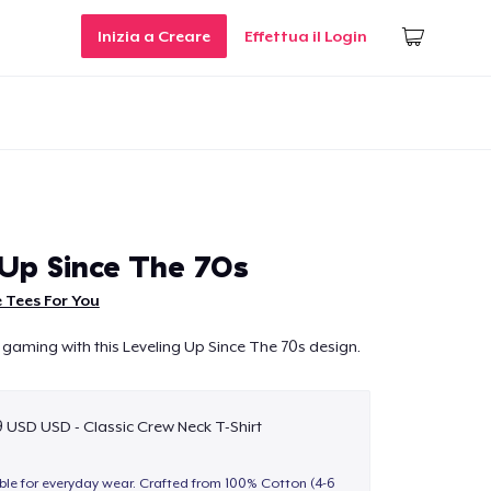
Inizia a Creare
Effettua il Login
 Up Since The 70s
 Tees For You
 gaming with this Leveling Up Since The 70s design.
9 USD USD - Classic Crew Neck T-Shirt
able for everyday wear. Crafted from 100% Cotton (4-6