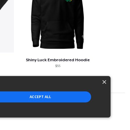
Shiny Luck Embroidered Hoodie
$55
×
ACCEPT ALL