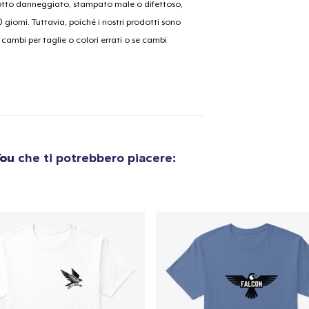
dotto danneggiato, stampato male o difettoso,
30 giorni. Tuttavia, poiché i nostri prodotti sono
cambi per taglie o colori errati o se cambi
olo aggiunto al
carrello
Vai al
Procedi alla Pagina di
Continua a C
You
che ti potrebbero piacere:
Pagamento