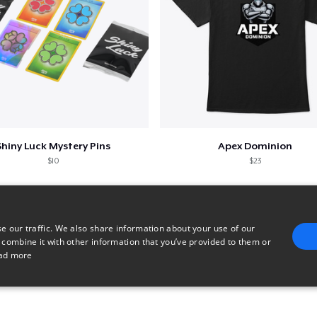
Shiny Luck Mystery Pins
Apex Dominion
$10
$23
e our traffic. We also share information about your use of our
 combine it with other information that you’ve provided to them or
ad more
E
TARGETING
FUNCTIONALITY
UNCLASSIFIED