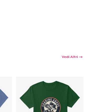
 tuo carrello
Qtà
omprare
Vedi Altri