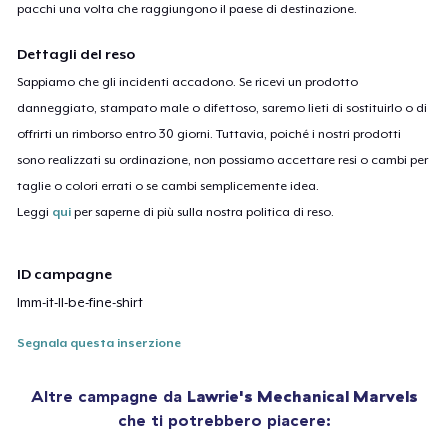
pacchi una volta che raggiungono il paese di destinazione.
Dettagli del reso
Sappiamo che gli incidenti accadono. Se ricevi un prodotto
danneggiato, stampato male o difettoso, saremo lieti di sostituirlo o di
offrirti un rimborso entro 30 giorni. Tuttavia, poiché i nostri prodotti
sono realizzati su ordinazione, non possiamo accettare resi o cambi per
taglie o colori errati o se cambi semplicemente idea.
Leggi
qui
per saperne di più sulla nostra politica di reso.
ID campagne
lmm-it-ll-be-fine-shirt
Segnala questa inserzione
Altre campagne da
Lawrie's Mechanical Marvels
che ti potrebbero piacere: