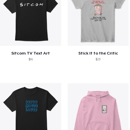
Sitcom TV Text Art
Stick It to the Critic
$16
$23