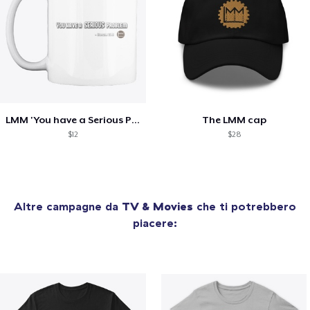
LMM 'You have a Serious Problem' Mug
The LMM cap
$12
$28
Altre campagne da
TV & Movies
che ti potrebbero
piacere: