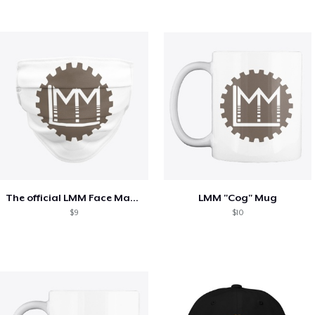
The official LMM Face Mask!
LMM "Cog" Mug
$9
$10