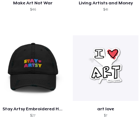
Make Art Not War
Living Artists and Money
$46
$41
Stay Artsy Embroidered Hat
art love
$27
$7