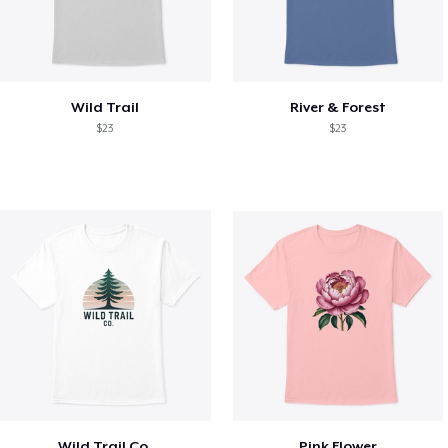
Wild Trail
River & Forest
$23
$23
Wild Trail Co.
Pink Flower