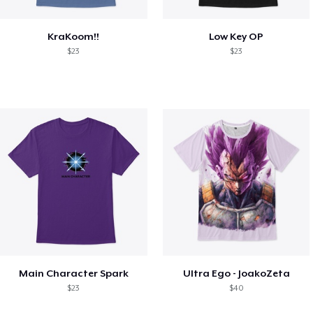
KraKoom!!
Low Key OP
$23
$23
Main Character Spark
Ultra Ego - JoakoZeta
$23
$40