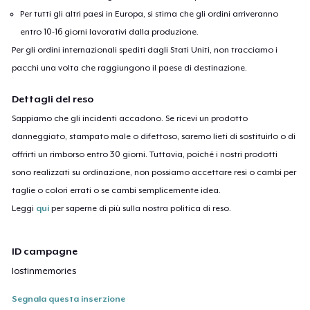
Per tutti gli altri paesi in Europa, si stima che gli ordini arriveranno
entro 10-16 giorni lavorativi dalla produzione.
Per gli ordini internazionali spediti dagli Stati Uniti, non tracciamo i
pacchi una volta che raggiungono il paese di destinazione.
Dettagli del reso
Sappiamo che gli incidenti accadono. Se ricevi un prodotto
danneggiato, stampato male o difettoso, saremo lieti di sostituirlo o di
offrirti un rimborso entro 30 giorni. Tuttavia, poiché i nostri prodotti
sono realizzati su ordinazione, non possiamo accettare resi o cambi per
taglie o colori errati o se cambi semplicemente idea.
Leggi
qui
per saperne di più sulla nostra politica di reso.
ID campagne
lostinmemories
Segnala questa inserzione