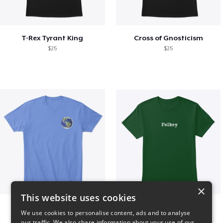
T-Rex Tyrant King
Cross of Gnosticism
$25
$25
×
This website uses cookies
WORLD t-shirt
Folksy Tee
We use cookies to personalise content, ads and to analyse
$25
$25
our traffic. We also share information about your use of our