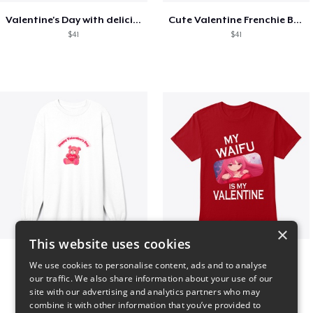
Valentine's Day with delicious food
Cute Valentine Frenchie Bulldog
$41
$41
×
This website uses cookies
vday !
VALENTINE WAIFU
We use cookies to personalise content, ads and to analyse
$37
$25
our traffic. We also share information about your use of our
site with our advertising and analytics partners who may
combine it with other information that you’ve provided to