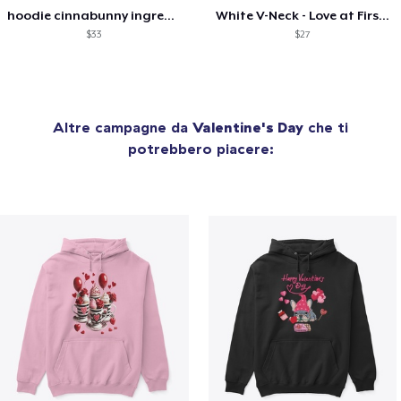
hoodie cinnabunny ingredients
White V-Neck - Love at First Bite
$33
$27
Altre campagne da
Valentine's Day
che ti
potrebbero piacere: