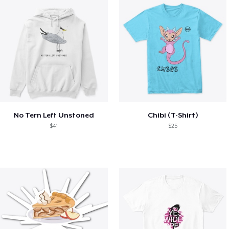
No Tern Left Unstoned
Chibi (T-Shirt)
$41
$25