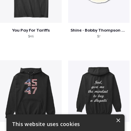
You Pay For Tariffs
Shine - Bobby Thompson Band Merch
$46
$7
×
This website uses cookies
Vintage 45-47 Design
B