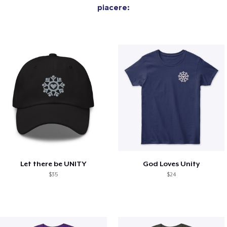
piacere:
Let there be UNITY
God Loves Unity
$35
$24