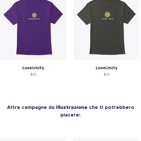
LoveUnity
LoveUnity
$20
$20
Altre campagne da
Illustrazione
che ti potrebbero
piacere: