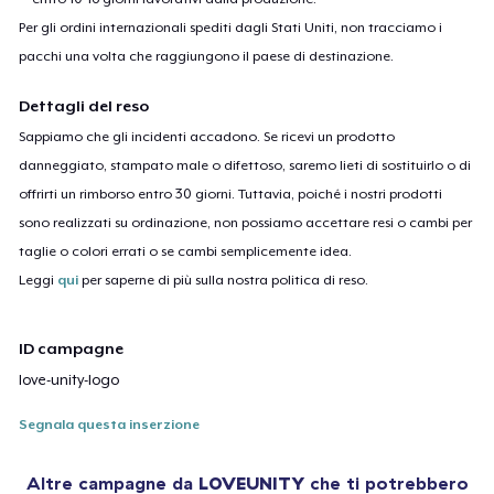
Per gli ordini internazionali spediti dagli Stati Uniti, non tracciamo i
pacchi una volta che raggiungono il paese di destinazione.
Dettagli del reso
Sappiamo che gli incidenti accadono. Se ricevi un prodotto
danneggiato, stampato male o difettoso, saremo lieti di sostituirlo o di
offrirti un rimborso entro 30 giorni. Tuttavia, poiché i nostri prodotti
sono realizzati su ordinazione, non possiamo accettare resi o cambi per
taglie o colori errati o se cambi semplicemente idea.
Leggi
qui
per saperne di più sulla nostra politica di reso.
ID campagne
love-unity-logo
Segnala questa inserzione
Altre campagne da
LOVEUNITY
che ti potrebbero