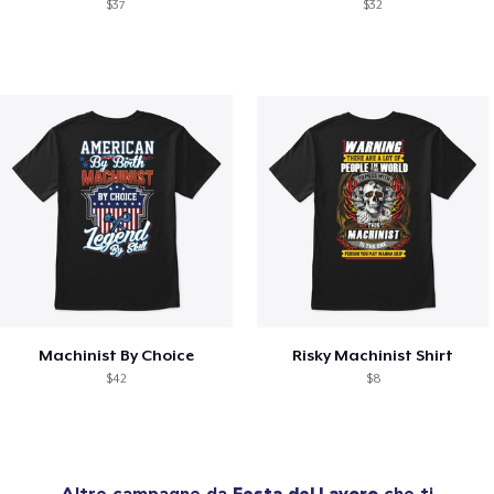
$37
$32
Machinist By Choice
Risky Machinist Shirt
$42
$8
Altre campagne da
Festa del Lavoro
che ti