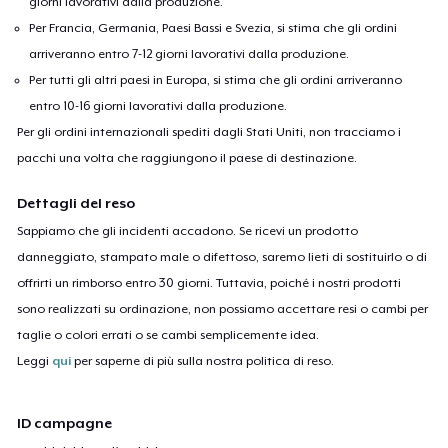
giorni lavorativi dalla produzione.
Per Francia, Germania, Paesi Bassi e Svezia, si stima che gli ordini
arriveranno entro 7-12 giorni lavorativi dalla produzione.
Per tutti gli altri paesi in Europa, si stima che gli ordini arriveranno
entro 10-16 giorni lavorativi dalla produzione.
Per gli ordini internazionali spediti dagli Stati Uniti, non tracciamo i
pacchi una volta che raggiungono il paese di destinazione.
Dettagli del reso
Sappiamo che gli incidenti accadono. Se ricevi un prodotto
danneggiato, stampato male o difettoso, saremo lieti di sostituirlo o di
offrirti un rimborso entro 30 giorni. Tuttavia, poiché i nostri prodotti
sono realizzati su ordinazione, non possiamo accettare resi o cambi per
taglie o colori errati o se cambi semplicemente idea.
Leggi
qui
per saperne di più sulla nostra politica di reso.
ID campagne