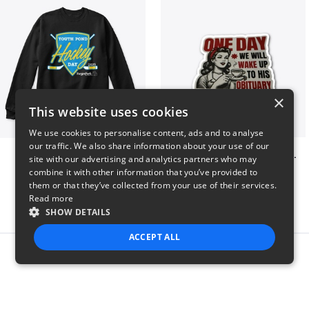
×
This website uses cookies
We use cookies to personalise content, ads and to analyse
our traffic. We also share information about your use of our
Youth Pond Hockey
ONE DAY WE WILL WAKE UP TO HIS OBITUARY
site with our advertising and analytics partners who may
$33
$10
combine it with other information that you’ve provided to
them or that they’ve collected from your use of their services.
Read more
SHOW DETAILS
ACCEPT ALL
Report this product
STRICTLY NECESSARY
PERFORMANCE
TARGETING
FUNCTIONALITY