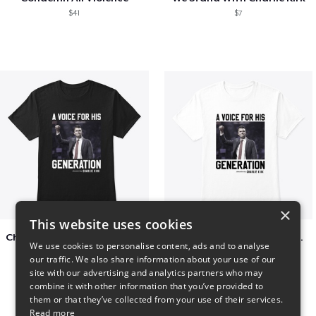
$41
$7
×
This website uses cookies
Charlie Kirk A Voice For His Generation
Charlie Kirk A Voice For His Generation
We use cookies to personalise content, ads and to analyse
$41
$7
our traffic. We also share information about your use of our
site with our advertising and analytics partners who may
combine it with other information that you’ve provided to
them or that they’ve collected from your use of their services.
Read more