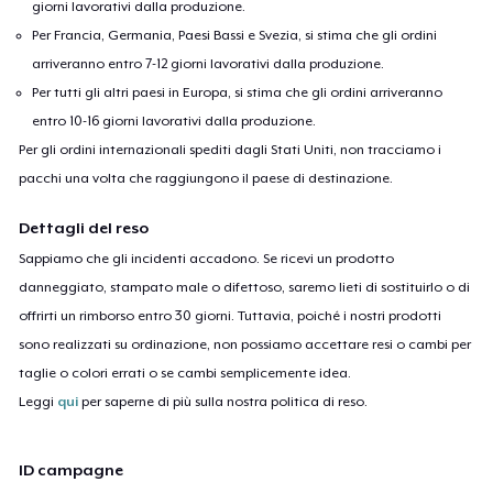
giorni lavorativi dalla produzione.
Per Francia, Germania, Paesi Bassi e Svezia, si stima che gli ordini
arriveranno entro 7-12 giorni lavorativi dalla produzione.
Per tutti gli altri paesi in Europa, si stima che gli ordini arriveranno
entro 10-16 giorni lavorativi dalla produzione.
Per gli ordini internazionali spediti dagli Stati Uniti, non tracciamo i
pacchi una volta che raggiungono il paese di destinazione.
Dettagli del reso
Sappiamo che gli incidenti accadono. Se ricevi un prodotto
danneggiato, stampato male o difettoso, saremo lieti di sostituirlo o di
offrirti un rimborso entro 30 giorni. Tuttavia, poiché i nostri prodotti
sono realizzati su ordinazione, non possiamo accettare resi o cambi per
taglie o colori errati o se cambi semplicemente idea.
Leggi
qui
per saperne di più sulla nostra politica di reso.
ID campagne