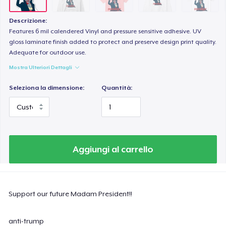
Classic Long Sleeve Tee
30,99 USD
Descrizione:
Features 6 mil calendered Vinyl and pressure sensitive adhesive. UV
Next Level 3600 | Premium Ring-Spun Cotton T-Shirt
gloss laminate finish added to protect and preserve design print quality.
Adequate for outdoor use.
24,99 USD
Mostra Ulteriori Dettagli
Seleziona la dimensione:
Quantità:
Aggiungi al carrello
Support our future Madam President!!
anti-trump