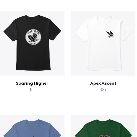
Soaring Higher
Apex Ascent
$41
$41