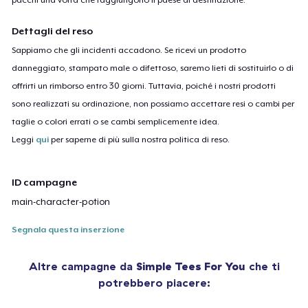
Dettagli del reso
Sappiamo che gli incidenti accadono. Se ricevi un prodotto
danneggiato, stampato male o difettoso, saremo lieti di sostituirlo o di
offrirti un rimborso entro 30 giorni. Tuttavia, poiché i nostri prodotti
sono realizzati su ordinazione, non possiamo accettare resi o cambi per
taglie o colori errati o se cambi semplicemente idea.
Leggi
qui
per saperne di più sulla nostra politica di reso.
ID campagne
main-character-potion
Segnala questa inserzione
Altre campagne da
Simple Tees For You
che ti
potrebbero piacere: