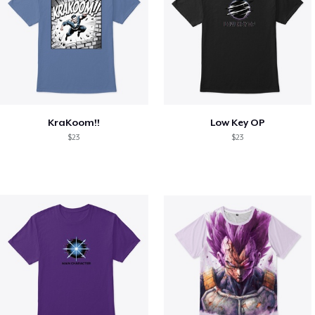
KraKoom!!
Low Key OP
$23
$23