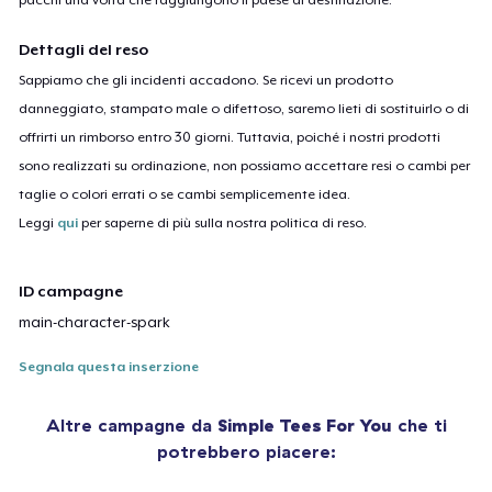
Dettagli del reso
Sappiamo che gli incidenti accadono. Se ricevi un prodotto
danneggiato, stampato male o difettoso, saremo lieti di sostituirlo o di
offrirti un rimborso entro 30 giorni. Tuttavia, poiché i nostri prodotti
sono realizzati su ordinazione, non possiamo accettare resi o cambi per
taglie o colori errati o se cambi semplicemente idea.
Leggi
qui
per saperne di più sulla nostra politica di reso.
ID campagne
main-character-spark
Segnala questa inserzione
Altre campagne da
Simple Tees For You
che ti
potrebbero piacere: