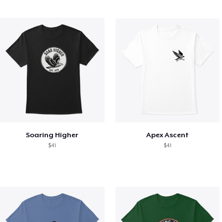
Soaring Higher
Apex Ascent
$41
$41