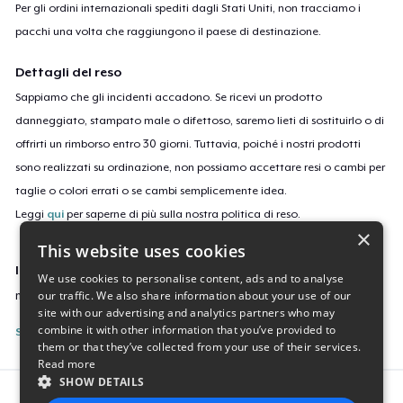
Per gli ordini internazionali spediti dagli Stati Uniti, non tracciamo i
pacchi una volta che raggiungono il paese di destinazione.
Dettagli del reso
Sappiamo che gli incidenti accadono. Se ricevi un prodotto
danneggiato, stampato male o difettoso, saremo lieti di sostituirlo o di
offrirti un rimborso entro 30 giorni. Tuttavia, poiché i nostri prodotti
sono realizzati su ordinazione, non possiamo accettare resi o cambi per
taglie o colori errati o se cambi semplicemente idea.
Leggi
qui
per saperne di più sulla nostra politica di reso.
×
This website uses cookies
ID campagne
We use cookies to personalise content, ads and to analyse
our traffic. We also share information about your use of our
manga-5919
site with our advertising and analytics partners who may
combine it with other information that you’ve provided to
Segnala questa inserzione
them or that they’ve collected from your use of their services.
Read more
SHOW DETAILS
Report this product