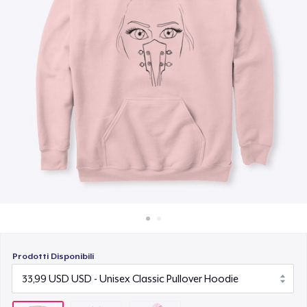
Come funziona
36,99 USD
Vendi ovunque
Vendi qualsiasi cosa
Prodotti Disponibili