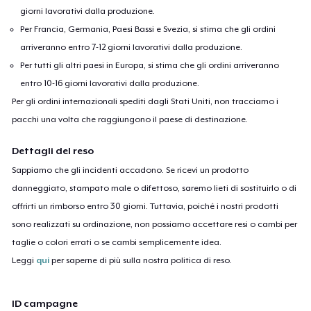
giorni lavorativi dalla produzione.
Per Francia, Germania, Paesi Bassi e Svezia, si stima che gli ordini
arriveranno entro 7-12 giorni lavorativi dalla produzione.
Per tutti gli altri paesi in Europa, si stima che gli ordini arriveranno
entro 10-16 giorni lavorativi dalla produzione.
Per gli ordini internazionali spediti dagli Stati Uniti, non tracciamo i
pacchi una volta che raggiungono il paese di destinazione.
Dettagli del reso
Sappiamo che gli incidenti accadono. Se ricevi un prodotto
danneggiato, stampato male o difettoso, saremo lieti di sostituirlo o di
offrirti un rimborso entro 30 giorni. Tuttavia, poiché i nostri prodotti
sono realizzati su ordinazione, non possiamo accettare resi o cambi per
taglie o colori errati o se cambi semplicemente idea.
Leggi
qui
per saperne di più sulla nostra politica di reso.
ID campagne