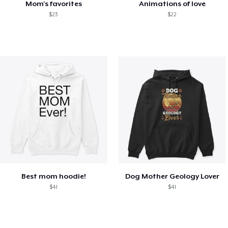
Mom's favorites
Animations of love
$23
$22
Best mom hoodie!
Dog Mother Geology Lover
$41
$41