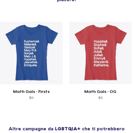
Math Gals - Firsts
Math Gals - OG
$16
$16
Altre campagne da
LGBTQIA+
che ti potrebbero