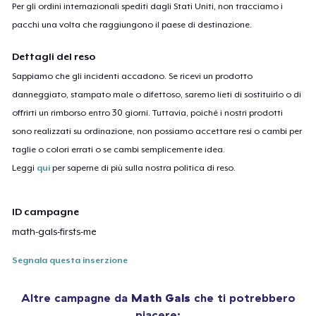
Per gli ordini internazionali spediti dagli Stati Uniti, non tracciamo i
pacchi una volta che raggiungono il paese di destinazione.
Dettagli del reso
Sappiamo che gli incidenti accadono. Se ricevi un prodotto
danneggiato, stampato male o difettoso, saremo lieti di sostituirlo o di
offrirti un rimborso entro 30 giorni. Tuttavia, poiché i nostri prodotti
sono realizzati su ordinazione, non possiamo accettare resi o cambi per
taglie o colori errati o se cambi semplicemente idea.
Leggi
qui
per saperne di più sulla nostra politica di reso.
ID campagne
math-gals-firsts-me
Segnala questa inserzione
Altre campagne da
Math Gals
che ti potrebbero
piacere: