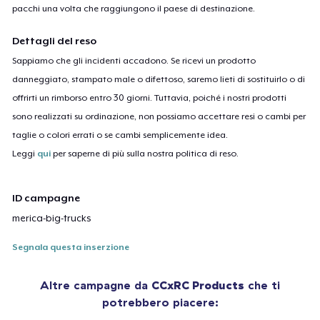
pacchi una volta che raggiungono il paese di destinazione.
Dettagli del reso
Sappiamo che gli incidenti accadono. Se ricevi un prodotto
danneggiato, stampato male o difettoso, saremo lieti di sostituirlo o di
offrirti un rimborso entro 30 giorni. Tuttavia, poiché i nostri prodotti
sono realizzati su ordinazione, non possiamo accettare resi o cambi per
taglie o colori errati o se cambi semplicemente idea.
Leggi
qui
per saperne di più sulla nostra politica di reso.
ID campagne
merica-big-trucks
Segnala questa inserzione
Altre campagne da
CCxRC Products
che ti
potrebbero piacere: