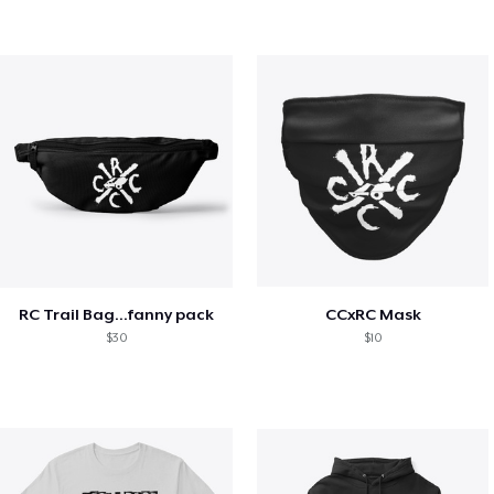
RC Trail Bag...fanny pack
CCxRC Mask
$30
$10