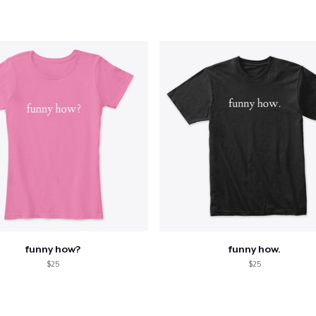
funny how?
funny how.
$25
$25