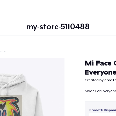
my-store-5110488
ente
Continua
Mi Face 
Everyone
Created by
creato
Made For Everyon
Prodotti Disponib