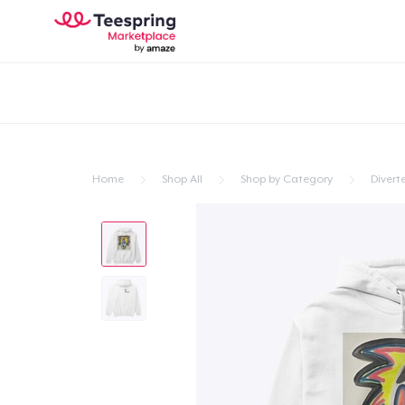
Home
Shop All
Shop by Category
Divert