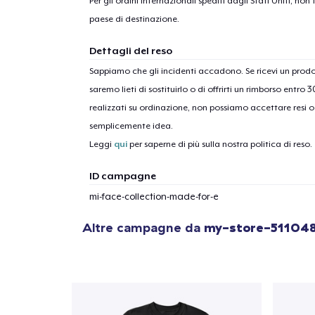
Per gli ordini internazionali spediti dagli Stati Uniti, n
paese di destinazione.
Dettagli del reso
Sappiamo che gli incidenti accadono. Se ricevi un pro
saremo lieti di sostituirlo o di offrirti un rimborso entro 
realizzati su ordinazione, non possiamo accettare resi o 
semplicemente idea.
Leggi
qui
per saperne di più sulla nostra politica di reso.
ID campagne
mi-face-collection-made-for-e
Altre campagne da
my-store-51104