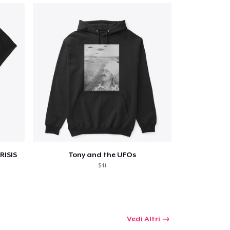
Qtà
omprare
RISIS
Tony and the UFOs
$41
Vedi Altri