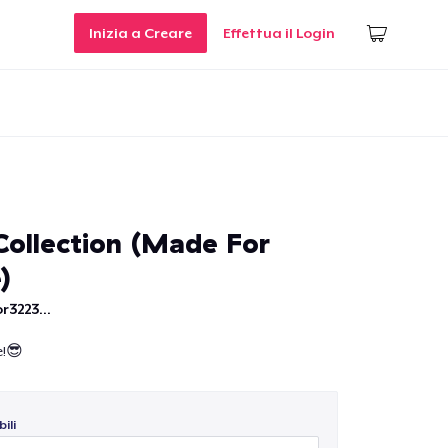
Inizia a Creare
Effettua il Login
Collection (Made For
)
r3223...
e!😎
ili