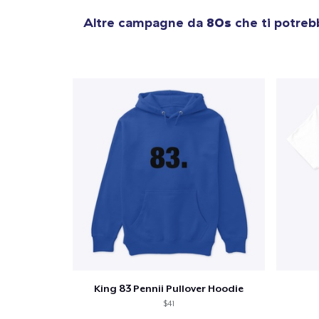
Altre campagne da
80s
che ti potreb
King 83 Pennii Pullover Hoodie
$41