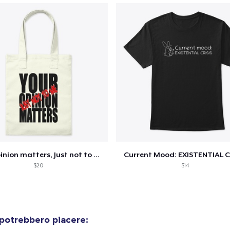
Procedi alla Pagina di
Continua a C
Pagamento
Unisex Classic Pullover Hoodie
40,99 USD
Unisex Classic Crewneck Sweatshirt
32,99 USD
Your opinion matters, Just not to me!
Current Mood: EXISTENTIAL C
$20
$14
 potrebbero piacere: