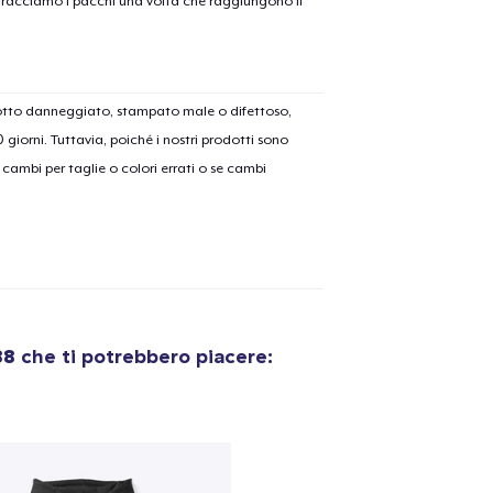
on tracciamo i pacchi una volta che raggiungono il
dotto danneggiato, stampato male o difettoso,
30 giorni. Tuttavia, poiché i nostri prodotti sono
cambi per taglie o colori errati o se cambi
88
che ti potrebbero piacere: