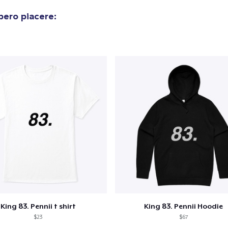
bero piacere:
King 83. Pennii t shirt
King 83. Pennii Hoodie
$23
$67