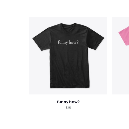
funny how?
$25