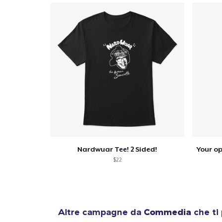
Nardwuar Tee! 2 Sided!
$22
Altre campagne da
Commedia
che ti