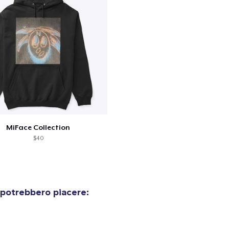
MiFace Collection
$40
 potrebbero piacere:
olo aggiunto al
carrello
Vai al