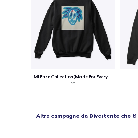
Mi Face Collection(Made For Everyone)
$7
Altre campagne da
Divertente
che ti
1
artic