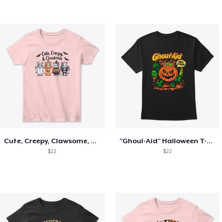
Cute, Creepy, Clawsome, Women's Tee
"Ghoul-Aid" Halloween T-Shirt
$22
$22