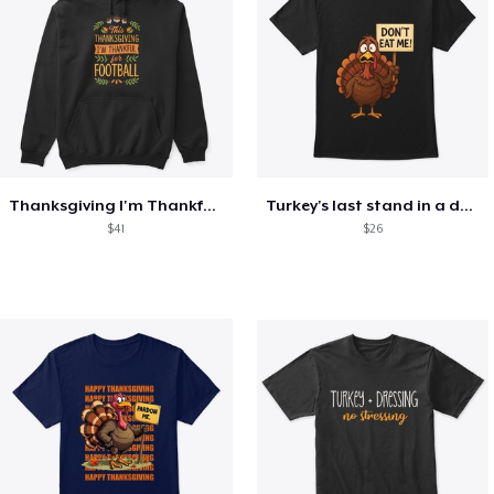
Thanksgiving I'm Thankful For Football
Turkey's last stand in a design
$41
$26