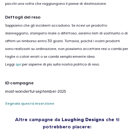
pacchi una volta che raggiungono il paese di destinazione.
Dettagli del reso
Sappiamo che gli incidenti accadono. Se ricevi un prodotto
danneggiato, stampato male o difettoso, saremo lieti di sostituirlo o di
offrirti un rimborso entro 30 giorni. Tuttavia, poiché i nostri prodotti
sono realizzati su ordinazione, non possiamo accettare resi o cambi per
taglie o colori errati o se cambi semplicemente idea.
Leggi
qui
per saperne di più sulla nostra politica di reso.
ID campagne
most-wonderful-september-2025
Segnala questa inserzione
Altre campagne da
Laughing Designs
che ti
potrebbero piacere: