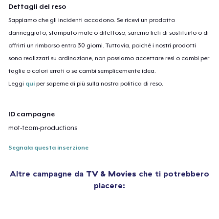
Dettagli del reso
Sappiamo che gli incidenti accadono. Se ricevi un prodotto
danneggiato, stampato male o difettoso, saremo lieti di sostituirlo o di
offrirti un rimborso entro 30 giorni. Tuttavia, poiché i nostri prodotti
sono realizzati su ordinazione, non possiamo accettare resi o cambi per
taglie o colori errati o se cambi semplicemente idea.
Leggi
qui
per saperne di più sulla nostra politica di reso.
ID campagne
mot-team-productions
Segnala questa inserzione
Altre campagne da
TV & Movies
che ti potrebbero
piacere: