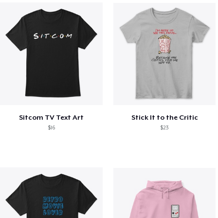
Sitcom TV Text Art
Stick It to the Critic
$16
$23