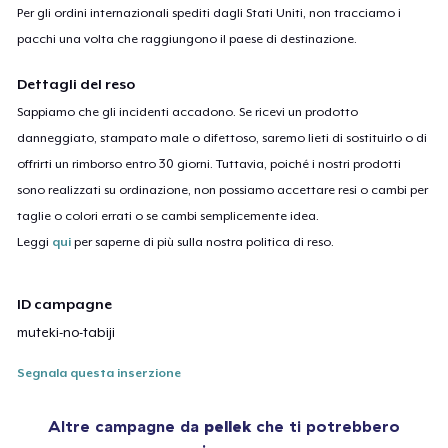
Per gli ordini internazionali spediti dagli Stati Uniti, non tracciamo i
pacchi una volta che raggiungono il paese di destinazione.
Dettagli del reso
Sappiamo che gli incidenti accadono. Se ricevi un prodotto
danneggiato, stampato male o difettoso, saremo lieti di sostituirlo o di
offrirti un rimborso entro 30 giorni. Tuttavia, poiché i nostri prodotti
sono realizzati su ordinazione, non possiamo accettare resi o cambi per
taglie o colori errati o se cambi semplicemente idea.
Leggi
qui
per saperne di più sulla nostra politica di reso.
ID campagne
muteki-no-tabiji
Segnala questa inserzione
Altre campagne da
pellek
che ti potrebbero