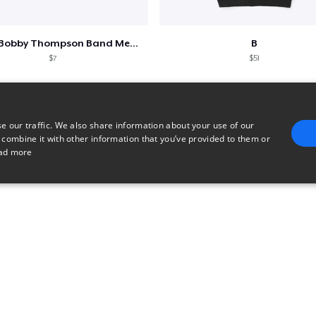
Shine - Bobby Thompson Band Merch
B
$7
$51
e our traffic. We also share information about your use of our
 combine it with other information that you’ve provided to them or
ad more
E
TARGETING
FUNCTIONALITY
UNCLASSIFIED
trictly necessary
Performance
Targeting
Functionality
Unclassified
uch as user login and account management. The website cannot be used properly without 
n
Description
Used for checkout functionality