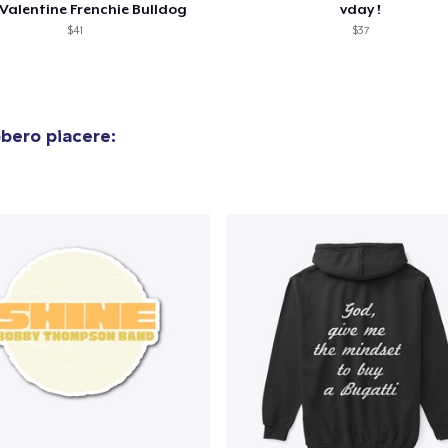
Valentine Frenchie Bulldog
vday !
$41
$37
bero piacere: