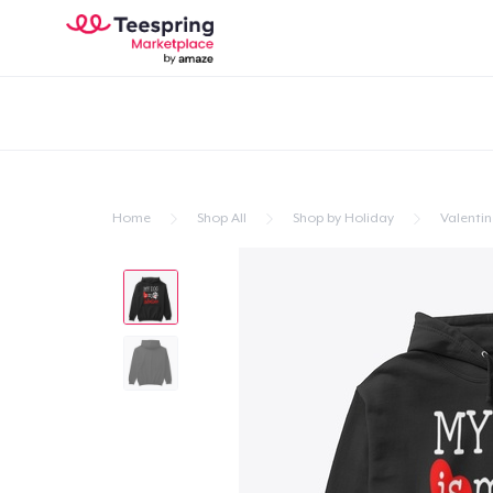
Home
Shop All
Shop by Holiday
Valentin