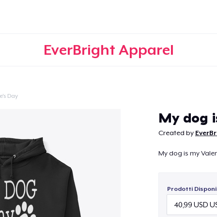
EverBright Apparel
e's Day
Continua
My dog ​​
Created by
EverBr
My dog ​​is my Vale
Prodotti Disponib