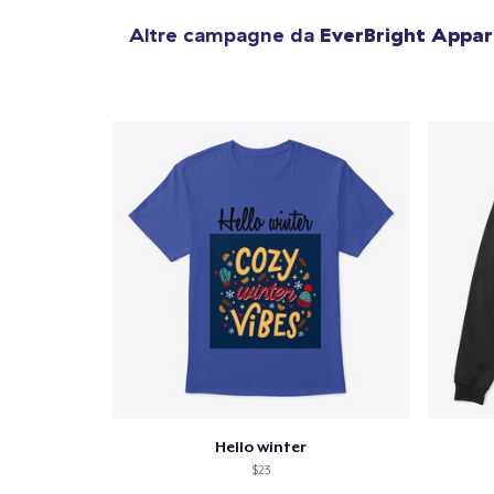
1
artic
Altre campagne da
EverBright Appar
Hello winter
$23