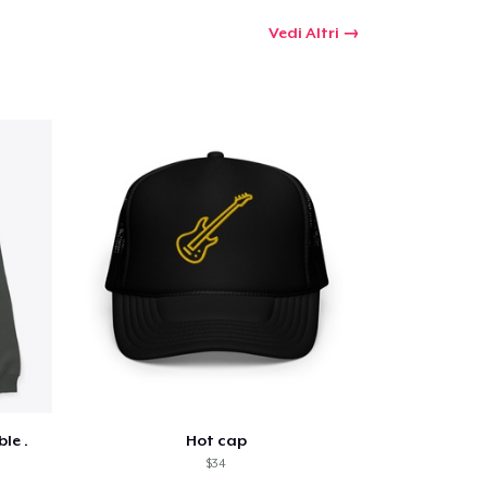
 tuo carrello
Vedi Altri
Qtà
omprare
le .
Hot cap
$34