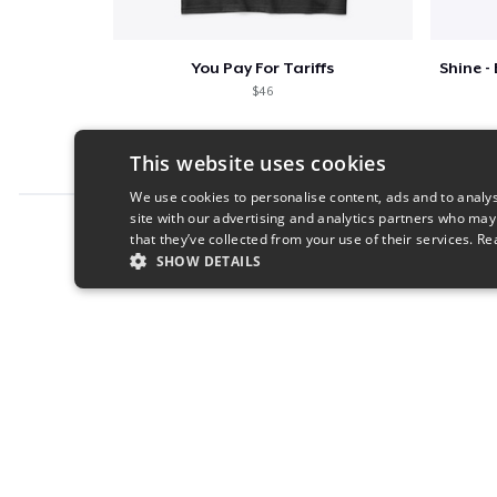
You Pay For Tariffs
$46
This website uses cookies
We use cookies to personalise content, ads and to analys
site with our advertising and analytics partners who may
Report this product
that they’ve collected from your use of their services.
Re
SHOW DETAILS
STRICTLY NECESSARY
PERFORMANC
S
Strictly necessary cookies allow core website functionality s
Name
Provider
/
Domain
Expiratio
cart
.teespring.com
Session