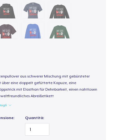
enpullover aus schwerer Mischung mit gebürsteter
t über eine doppelt gefütterte Kapuze, eine
Rippstrick mit Elasthan für Dehnbarkeit, einen nahtlosen
weltfreundliches Abreißetikett
tagli
ensione:
Quantità: