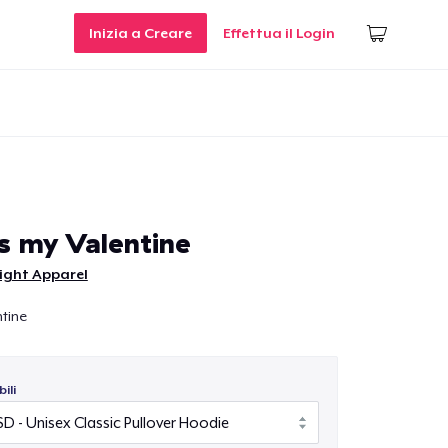
Inizia a Creare
Effettua il Login
is my Valentine
ight Apparel
ntine
ili