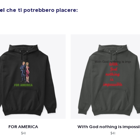
olo aggiunto al
carrello
Vai al
el
che ti potrebbero piacere:
Procedi alla Pagina di
Continua a C
Pagamento
Unisex Classic Pullover Hoodie
40,99 USD
Unisex Premium Pullover Hoodie
40,99 USD
Bella Canvas 3001 | Classic Unisex Jersey T-Shirt
21,99 USD
FOR AMERICA
With God nothing is impossib
$41
$41
Unisex Classic Crewneck Sweatshirt