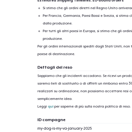
Estimated Shipping Timelines: EU-bound orders
Si stima che gli ordini diretti nel Regno Unito arriver
Per Francia, Germania, Paesi Bassi e Svezia, si stima ch
dalla produzione.
Per tutti gli altri paesi in Europa, si stima che gli ordi
produzione.
Per gli ordini internazionali spediti dagli Stati Uniti, n
paese di destinazione.
Dettagli del reso
Sappiamo che gli incidenti accadono. Se ricevi un pro
saremo lieti di sostituirlo o di offrirti un rimborso entro 
realizzati su ordinazione, non possiamo accettare resi o 
semplicemente idea.
Leggi
qui
per saperne di più sulla nostra politica di reso.
ID campagne
my-dog-is-my-va-january-2025