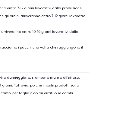
anno entro 7-12 giorni lavorativi dalla produzione.
e gli ordini arriveranno entro 7-12 giorni lavorativi
ni arriveranno entro 10-16 giorni lavorativi dalla
on tracciamo i pacchi una volta che raggiungono il
dotto danneggiato, stampato male o difettoso,
30 giorni. Tuttavia, poiché i nostri prodotti sono
cambi per taglie o colori errati o se cambi