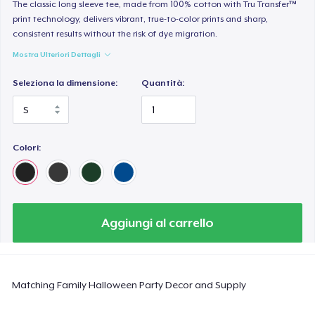
Heavy Tee
The classic long sleeve tee, made from 100% cotton with Tru Transfer™
print technology, delivers vibrant, true-to-color prints and sharp,
44,99 USD
consistent results without the risk of dye migration.
Mostra Ulteriori Dettagli
Tru transfer Printed Premium Tee
29,99 USD
Seleziona la dimensione:
Quantità:
Tru Transfer Printed Classic Tee
27,99 USD
Colori:
Comfort Colors 1717 | Classic Heavyweight T-Shirt
24,99 USD
Classic Long Sleeve Tee
Aggiungi al carrello
30,99 USD
Next Level 3600 | Premium Ring-Spun Cotton T-Shirt
Matching Family Halloween Party Decor and Supply
24,99 USD