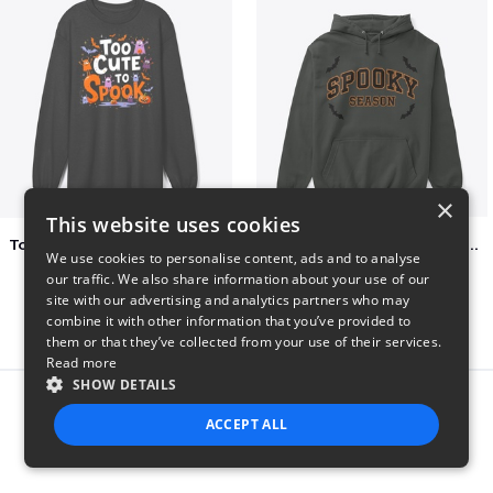
×
This website uses cookies
Too Cute to Spook Adorable Halloween Tee
Varsity Halloween Spooky Season Letter
We use cookies to personalise content, ads and to analyse
$37
$29
our traffic. We also share information about your use of our
site with our advertising and analytics partners who may
combine it with other information that you’ve provided to
them or that they’ve collected from your use of their services.
Read more
SHOW DETAILS
Report this product
ACCEPT ALL
STRICTLY NECESSARY
PERFORMANCE