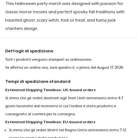
This Halloween party merch was designed with passion for
classic horror movies and perfect spooky fall traditions with
haunted ghost, scary witch, trick or treat, and funny jack
o'lantern design.
Dettagli di spedizione
Tutti i prodotti vengono stampati su ordinazione.
Se effettui un ordine ora, sarà spedito il, o prima del
August 17, 2026
.
Tempi di spedizione standard
Estimated Shipping Timelines: US-bound orders
Si stima che gli ordini destinati agli Stati Uniti arriveranno entro 4-7
giorni lavorativi dal momento in cui l'ordine è stato prodotto e
consegnato al corriere per la consegna.
Estimated Shipping Timelines: EU-bound orders
Si stima che gli ordini diretti nel Regno Unito arriveranno entro 7-12
giorni lavorativi dalla produzione.