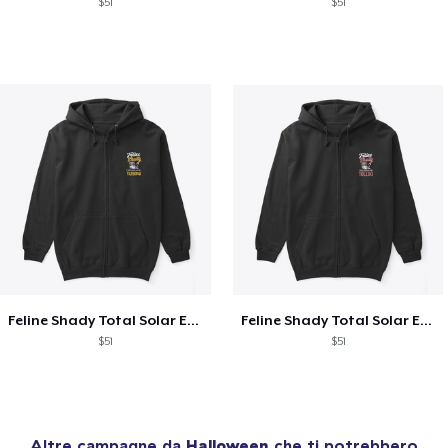
$51
$51
Feline Shady Total Solar Eclipse Tijuana
Feline Shady Total Solar Eclipse Toledo
$51
$51
Altre campagne da
Halloween
che ti potrebbero