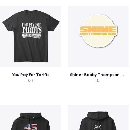
You Pay For Tariffs
Shine - Bobby Thompson Band Merch
$46
$7