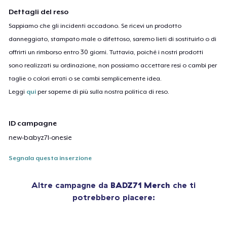
Dettagli del reso
Sappiamo che gli incidenti accadono. Se ricevi un prodotto
danneggiato, stampato male o difettoso, saremo lieti di sostituirlo o di
offrirti un rimborso entro 30 giorni. Tuttavia, poiché i nostri prodotti
sono realizzati su ordinazione, non possiamo accettare resi o cambi per
taglie o colori errati o se cambi semplicemente idea.
Leggi
qui
per saperne di più sulla nostra politica di reso.
ID campagne
new-babyz71-onesie
Segnala questa inserzione
Altre campagne da
BADZ71 Merch
che ti
potrebbero piacere: