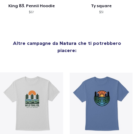
King 83. Pennii Hoodie
Ty square
$67
$51
Altre campagne da
Natura
che ti potrebbero
piacere: