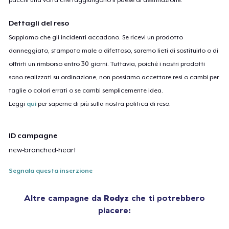
Dettagli del reso
Sappiamo che gli incidenti accadono. Se ricevi un prodotto
danneggiato, stampato male o difettoso, saremo lieti di sostituirlo o di
offrirti un rimborso entro 30 giorni. Tuttavia, poiché i nostri prodotti
sono realizzati su ordinazione, non possiamo accettare resi o cambi per
taglie o colori errati o se cambi semplicemente idea.
Leggi
qui
per saperne di più sulla nostra politica di reso.
ID campagne
new-branched-heart
Segnala questa inserzione
Altre campagne da
Rodyz
che ti potrebbero
piacere: