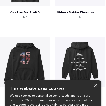
You Pay For Tariffs
Shine - Bobby Thompson Band Merch
$46
$7
×
This website uses cookies
Vintage 45-47 Design
B
We use cookies to personalise content, ads and to analyse
$40
$51
our traffic. We also share information about your use of our
site with our advertising and analytics partners who may