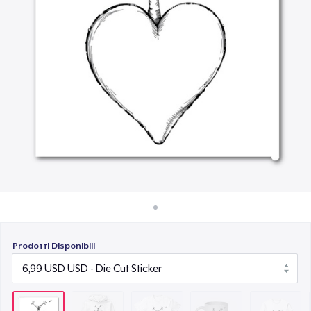
Come funziona
19,00 USD
Vendi ovunque
Mug
Vendi qualsiasi cosa
13,00 USD
Classic Long Sleeve Tee
25,00 USD
Next Level 3600 | Premium Ring-Spun Cotton T-Shirt
20,00 USD
Prodotti Disponibili