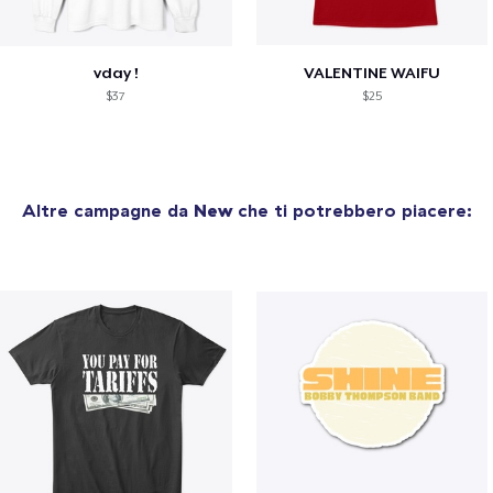
vday !
VALENTINE WAIFU
$37
$25
Altre campagne da
New
che ti potrebbero piacere: