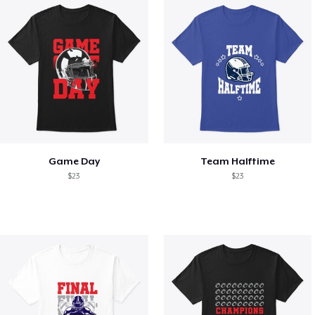
Game Day
Team Halftime
$23
$23