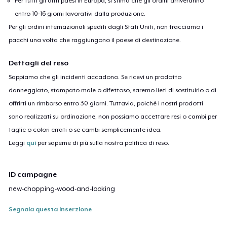
Per tutti gli altri paesi in Europa, si stima che gli ordini arriveranno
entro 10-16 giorni lavorativi dalla produzione.
Per gli ordini internazionali spediti dagli Stati Uniti, non tracciamo i
pacchi una volta che raggiungono il paese di destinazione.
Dettagli del reso
Sappiamo che gli incidenti accadono. Se ricevi un prodotto
danneggiato, stampato male o difettoso, saremo lieti di sostituirlo o di
offrirti un rimborso entro 30 giorni. Tuttavia, poiché i nostri prodotti
sono realizzati su ordinazione, non possiamo accettare resi o cambi per
taglie o colori errati o se cambi semplicemente idea.
Leggi
qui
per saperne di più sulla nostra politica di reso.
ID campagne
new-chopping-wood-and-looking
Segnala questa inserzione