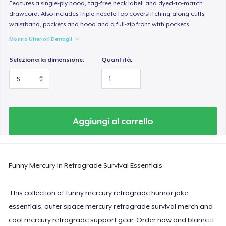
Women's Comfort Tee
Features a single-ply hood, tag-free neck label, and dyed-to-match
drawcord. Also includes triple-needle top coverstitching along cuffs,
24,99 USD
waistband, pockets and hood and a full-zip front with pockets.
Mostra Ulteriori Dettagli
Classic Tank Top
19,95 USD
Seleziona la dimensione:
Quantità:
Essential Tee
33,99 USD
Classic Long Sleeve Tee
Aggiungi al carrello
30,99 USD
Next Level 3600 | Premium Ring-Spun Cotton T-Shirt
Funny Mercury In Retrograde Survival Essentials
24,99 USD
This collection of funny mercury retrograde humor joke
essentials, outer space mercury retrograde survival merch and
cool mercury retrograde support gear. Order now and blame it