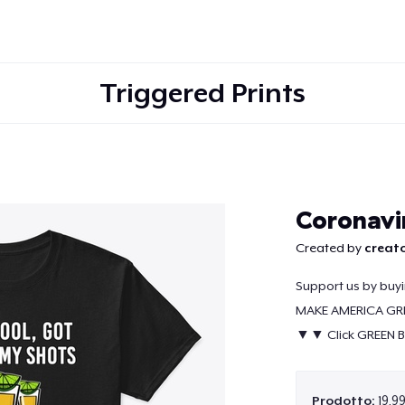
Triggered Prints
Continua
Coronavir
Created by
creato
Support us by buyin
MAKE AMERICA GR
▼▼ Click GREEN 
Prodotto:
19,9