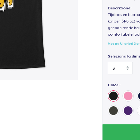
Descrizione:
Tijdloos en betro
katoen (4-6 oz) v
geribde ronde hal
comfortabele loo
Mostra Ulteriori Det
Seleziona la dim
Colori: