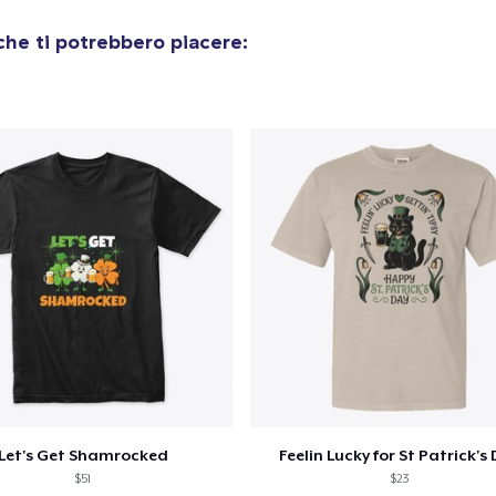
he ti potrebbero piacere:
Let's Get Shamrocked
Feelin Lucky for St Patrick's
$51
$23