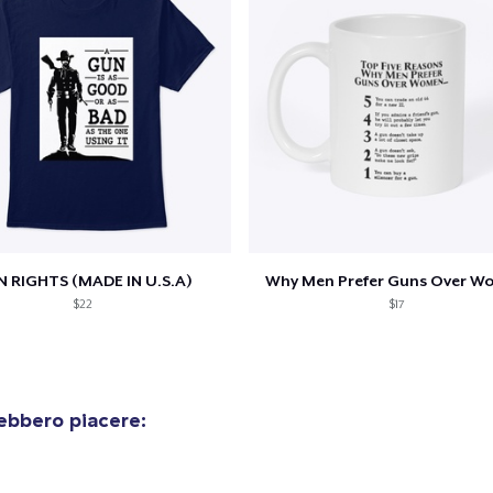
 RIGHTS (MADE IN U.S.A)
Why Men Prefer Guns Over 
$22
$17
ebbero piacere:
olo aggiunto al
carrello
Vai al