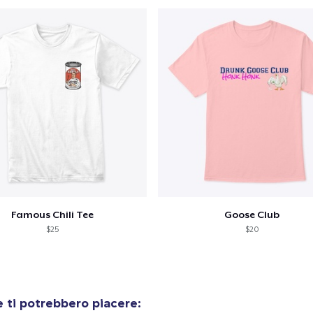
Procedi alla Pagina di
Continua a C
Pagamento
Famous Chili Tee
Goose Club
$25
$20
 ti potrebbero piacere: