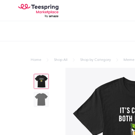
Home
Shop All
Shop by Category
Meme