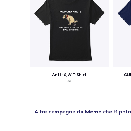
Anti - SJW T-Shirt
GUN
$8
Altre campagne da
Meme
che ti potr
1
artic