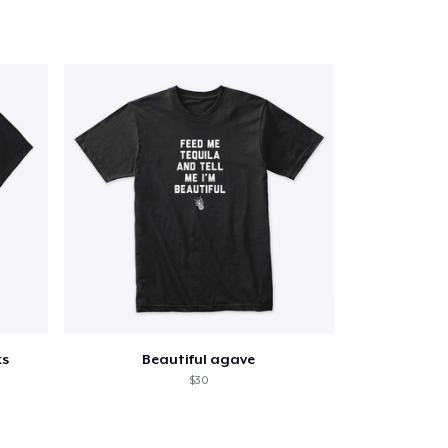
ks
Beautiful agave
$30