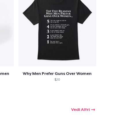
Women
Why Men Prefer Guns Over Women
$20
Vedi Altri
 tuo carrello