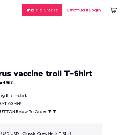
Inizia a Creare
Effettua il Login
us vaccine troll T-Shirt
r4967...
g this T-shirt.
EAT AGAIN!
BUTTON Below To Order ▼▼
9 USD USD - Classic Crew Neck T-Shirt