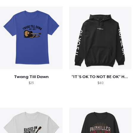
Twang Till Dawn
"IT'S OK TO NOT BE OK" Hoodie (BP LOGO)
$23
$40