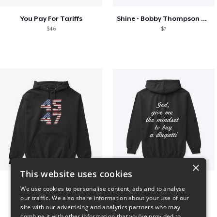
You Pay For Tariffs
Shine - Bobby Thompson Band Merch
$46
$7
×
This website uses cookies
Vintage 45-47 Design
B
We use cookies to personalise content, ads and to analyse
$40
$51
our traffic. We also share information about your use of our
site with our advertising and analytics partners who may
combine it with other information that you’ve provided to