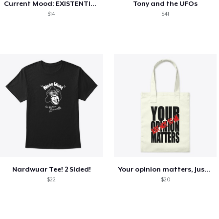
Current Mood: EXISTENTIAL CRISIS
Tony and the UFOs
$14
$41
Nardwuar Tee! 2 Sided!
Your opinion matters, Just not to me!
$22
$20