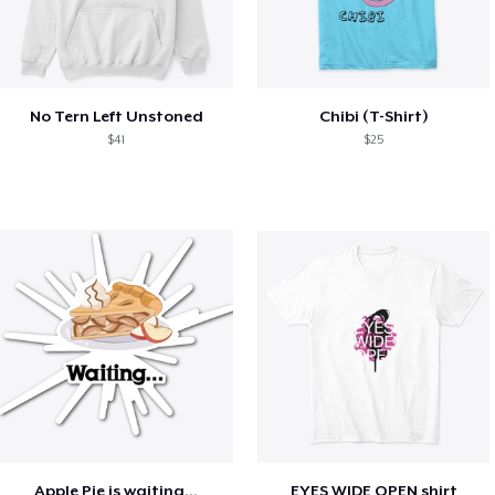
No Tern Left Unstoned
Chibi (T-Shirt)
$41
$25
Apple Pie is waiting...
EYES WIDE OPEN shirt