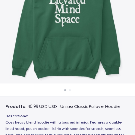
Come funziona
Vendi ovunque
Vendi qualsiasi cosa
Prodotto:
40,99 USD USD - Unisex Classic Pullover Hoodie
Descrizione:
Cozy heavy blend hoodie with a brushed interior. Features a double-
lined hood, pouch pocket, 1x1 rib with spandex for stretch, seamless
body, and eco-friendly tear-away label. Hoodie runs small; size up for