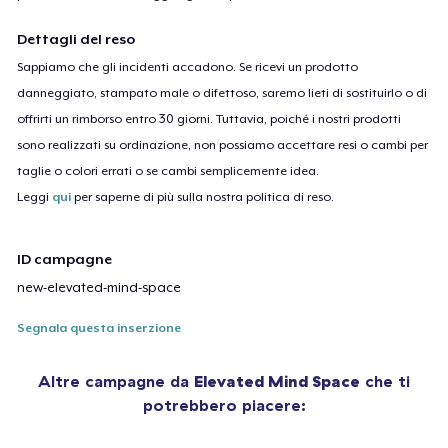
Dettagli del reso
Sappiamo che gli incidenti accadono. Se ricevi un prodotto
danneggiato, stampato male o difettoso, saremo lieti di sostituirlo o di
offrirti un rimborso entro 30 giorni. Tuttavia, poiché i nostri prodotti
sono realizzati su ordinazione, non possiamo accettare resi o cambi per
taglie o colori errati o se cambi semplicemente idea.
Leggi
qui
per saperne di più sulla nostra politica di reso.
ID campagne
new-elevated-mind-space
Segnala questa inserzione
Altre campagne da
Elevated Mind Space
che ti
potrebbero piacere: