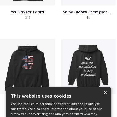
You Pay For Tariffs
Shine - Bobby Thompson Band Merch
$46
$7
×
This website uses cookies
Vintage 45-47 Design
B
We use cookies to personalise content, ads and to analyse
$40
$51
our traffic. We also share information about your use of our
site with our advertising and analytics partners who may