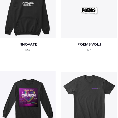
INNOVATE
POEMS VOL.1
$33
$17