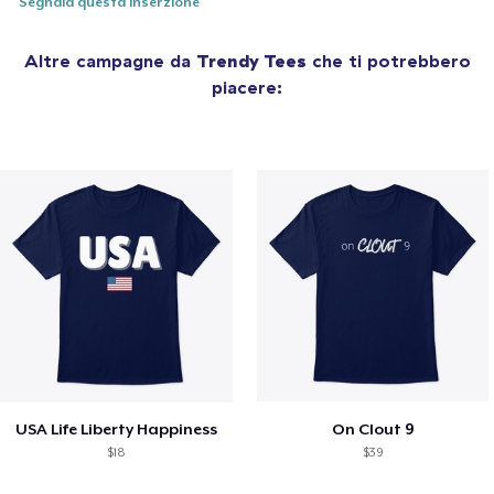
Segnala questa inserzione
Altre campagne da
Trendy Tees
che ti potrebbero
piacere:
USA Life Liberty Happiness
On Clout 9
$18
$39