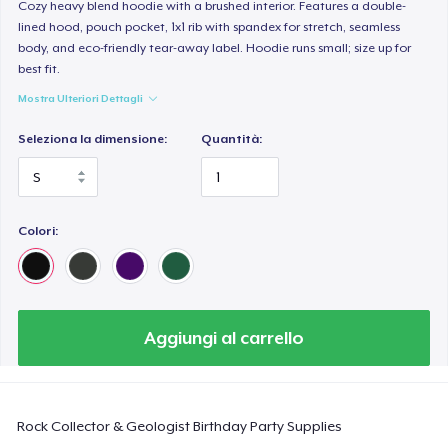
Comfort Colors 1717 | Classic Heavyweight T-Shirt
Cozy heavy blend hoodie with a brushed interior. Features a double-
lined hood, pouch pocket, 1x1 rib with spandex for stretch, seamless
24,99 USD
body, and eco-friendly tear-away label. Hoodie runs small; size up for
best fit.
Classic Long Sleeve Tee
Mostra Ulteriori Dettagli
30,99 USD
Seleziona la dimensione:
Quantità:
Next Level 3600 | Premium Ring-Spun Cotton T-Shirt
24,99 USD
Colori:
Aggiungi al carrello
Rock Collector & Geologist Birthday Party Supplies