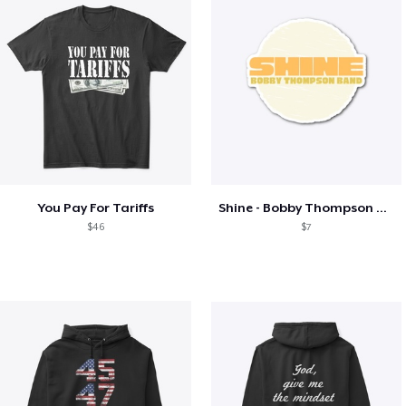
You Pay For Tariffs
Shine - Bobby Thompson Band Merch
$46
$7