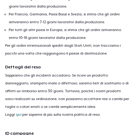
giorni lavorativi dalla produzione.
Per Francia, Germania, Paesi Bassi e Svezia, si stima che gli ordini
arriveranno entro 7-12 giorni lavorativi dalla produzione.
Per tutti gli altri paesi in Europa, si stima che gli ordini arriveranno
entro 10-16 giorni lavorativi dalla produzione.
Per gli ordini internazionali spediti dagli Stati Uniti, non tracciamo i
pacchi una volta che raggiungono il paese di destinazione.
Dettagli del reso
Sappiamo che gli incidenti accadono. Se ricevi un prodotto
danneggiato, stampato male o difettoso, saremo lieti di sostituirlo o di
offrirti un rimborso entro 30 giorni. Tuttavia, poiché i nostri prodotti
sono realizzati su ordinazione, non possiamo accettare resi o cambi per
taglie o colori errati o se cambi semplicemente idea.
Leggi
qui
per saperne di più sulla nostra politica di reso.
ID campagne