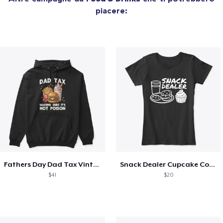
piacere:
Fathers Day Dad Tax Vintage Papa T-Shirt
Snack Dealer Cupcake Cookie and Milk
$41
$20