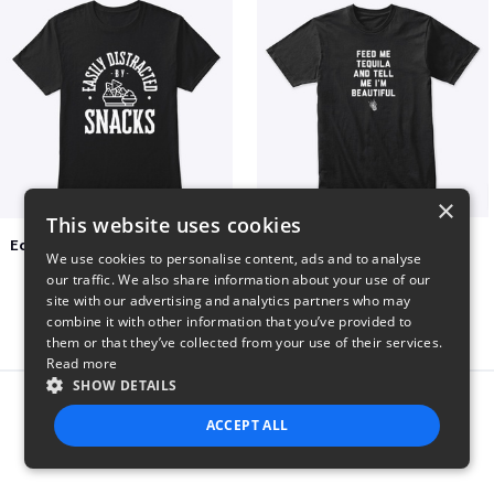
×
This website uses cookies
Easily Distracted by Snacks
Beautiful agave
We use cookies to personalise content, ads and to analyse
$20
$30
our traffic. We also share information about your use of our
site with our advertising and analytics partners who may
combine it with other information that you’ve provided to
them or that they’ve collected from your use of their services.
Read more
SHOW DETAILS
Report this product
ACCEPT ALL
STRICTLY NECESSARY
PERFORMANCE