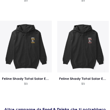
$51
$51
Feline Shady Total Solar Eclipse Tijuana
Feline Shady Total Solar Eclipse Toledo
$51
$51
Altre campagne da
Food & Drinks
che ti potrebbero