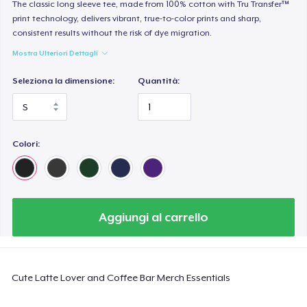
Heavy Tee
The classic long sleeve tee, made from 100% cotton with Tru Transfer™
print technology, delivers vibrant, true-to-color prints and sharp,
44,99 USD
consistent results without the risk of dye migration.
Mostra Ulteriori Dettagli
Tru Transfer Printed Classic Tee
27,99 USD
Seleziona la dimensione:
Quantità:
Comfort Colors 1717 | Classic Heavyweight T-Shirt
24,99 USD
Colori:
Tru Transfer Unisex Crewneck Sweatshirt
40,99 USD
Classic Long Sleeve Tee
Aggiungi al carrello
30,99 USD
Next Level 3600 | Premium Ring-Spun Cotton T-Shirt
Cute Latte Lover and Coffee Bar Merch Essentials
24,99 USD